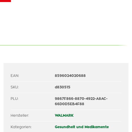
EAN:
8596024020688
SKU:
d830515
PLU:
9867F866-8870-4922-A8AC-
66D0D5EB4F88
Hersteller:
WALMARK
Kategorien:
Gesundheit und Medikamente