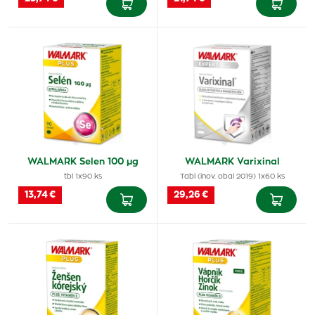
WALMARK Selen 100 µg
WALMARK Varixinal
tbl 1x90 ks
Tabl (inov. obal 2019) 1x60 ks
13,74 €
29,26 €