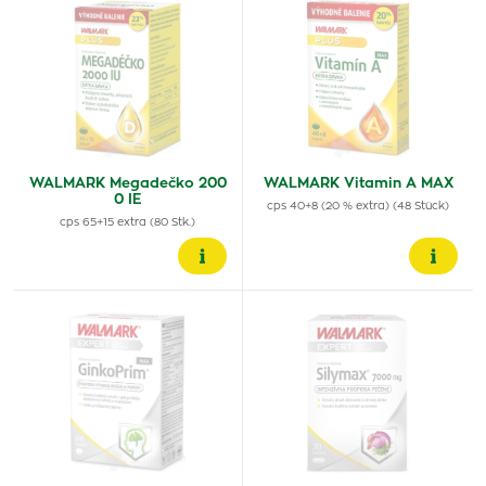
WALMARK Megadečko 200
WALMARK Vitamin A MAX
0 IE
cps 40+8 (20 % extra) (48 Stück)
cps 65+15 extra (80 Stk.)