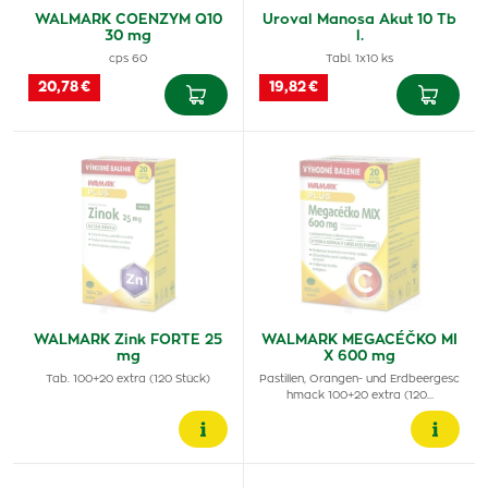
WALMARK COENZYM Q10
Uroval Manosa Akut 10 Tb
30 mg
l.
cps 60
Tabl. 1x10 ks
20,78 €
19,82 €
WALMARK Zink FORTE 25
WALMARK MEGACÉČKO MI
mg
X 600 mg
Tab. 100+20 extra (120 Stück)
Pastillen, Orangen- und Erdbeergesc
hmack 100+20 extra (120…