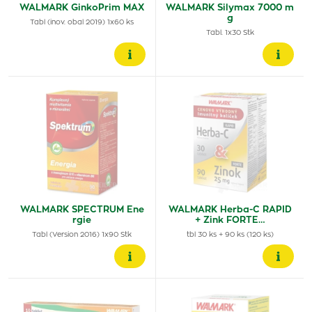
WALMARK GinkoPrim MAX
WALMARK Silymax 7000 m
g
Tabl (inov. obal 2019) 1x60 ks
Tabl. 1x30 Stk
WALMARK SPECTRUM Ene
WALMARK Herba-C RAPID
rgie
+ Zink FORTE…
Tabl (Version 2016) 1x90 Stk
tbl 30 ks + 90 ks (120 ks)