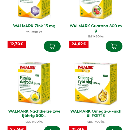
WALMARK Zink 15 mg
WALMARK Guarana 800 m
g
tbl 1x90 ks
tbl 1x90 ks
12,30 €
24,62 €
WALMARK Nachtkerze zwe
WALMARK Omega-3-Fisch
ijährig 500…
öl FORTE
cps 1x90 ks
cps 1x90 ks
25,74 €
21,74 €