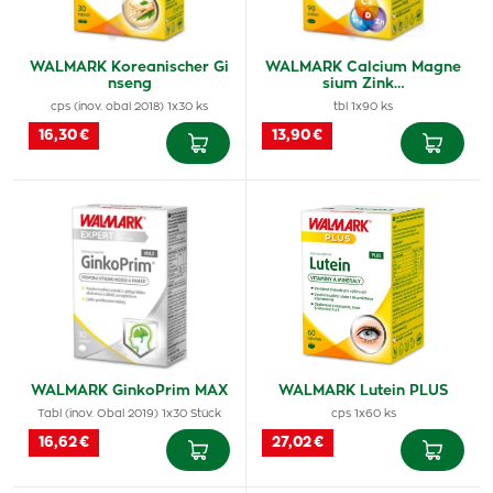
WALMARK Koreanischer Gi
WALMARK Calcium Magne
nseng
sium Zink…
cps (inov. obal 2018) 1x30 ks
tbl 1x90 ks
16,30 €
13,90 €
WALMARK GinkoPrim MAX
WALMARK Lutein PLUS
Tabl (inov. Obal 2019) 1x30 Stück
cps 1x60 ks
16,62 €
27,02 €