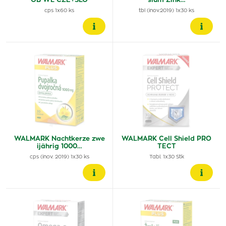
OB WL CZE+SLO
sium Zink…
cps 1x60 ks
tbl (inov.2019) 1x30 ks
WALMARK Nachtkerze zwe
WALMARK Cell Shield PRO
ijährig 1000…
TECT
cps (inov. 2019) 1x30 ks
Tabl. 1x30 Stk