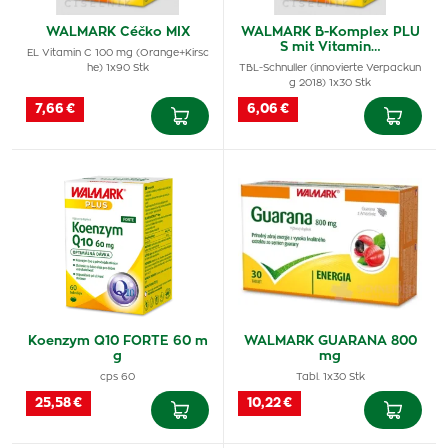
WALMARK Céčko MIX
WALMARK B-Komplex PLU
S mit Vitamin…
EL Vitamin C 100 mg (Orange+Kirsc
he) 1x90 Stk
TBL-Schnuller (innovierte Verpackun
g 2018) 1x30 Stk
7,66 €
6,06 €
Koenzym Q10 FORTE 60 m
WALMARK GUARANA 800
g
mg
cps 60
Tabl. 1x30 Stk
25,58 €
10,22 €