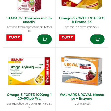
STADA Marťankovia mit Im
Omega-3 FORTE 130+65TO
unactiv
B Promo SK
Pastillen, Erdbeergeschmack, 1x30 S
cps 130+65 extra (195 Stk.)
tk
12,62 €
35,82 €
Omega-3 FORTE 1000mg 1
WALMARK UROVAL Manno
20+60tob WL
se + Enzyme
cps (günstige Verpackung) 1x180 St
Tabl. 1x30 Stk
k