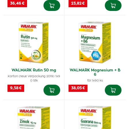
36,46 €
23,82 €
WALMARK Rutin 50 mg
WALMARK Magnesium + B
6
Karton (neue Verpackung 2019) 1x9
0 Stk
tbl 1x90 ks
9,58 €
38,05 €