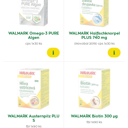
WALMARK Omega-3 PURE
WALMARK Haifischknorpel
Algen
PLUS 740 mg
cps 1x30 ks
(inov.obal 2019) cps 1x30 ks
WALMARK Austernpilz PLU
WALMARK Biotin 300 µg
S
tbl 1x90 ks
tbl 1x90 ks