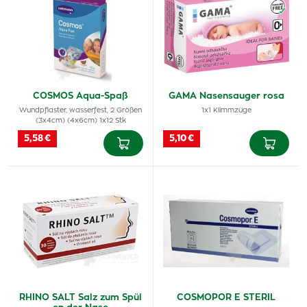
COSMOS Aqua-Spaß
GAMA Nasensauger rosa
Wundpflaster, wasserfest, 2 Größen
1x1 Klimmzüge
(3x4cm) (4x6cm) 1x12 Stk
5,58 €
5,10 €
RHINO SALT Salz zum Spül
COSMOPOR E STERIL