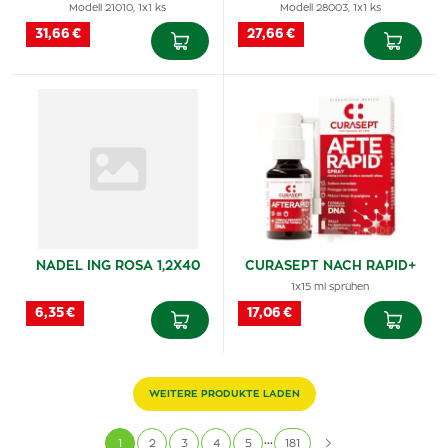
Modell 21010, 1x1 ks
Modell 28003, 1x1 ks
31,66 €
27,66 €
NADEL ING ROSA 1,2X40
CURASEPT NACH RAPID+
1x15 ml sprühen
6,35 €
17,06 €
WEITERE PRODUKTE LADEN
...
1
2
3
4
5
181