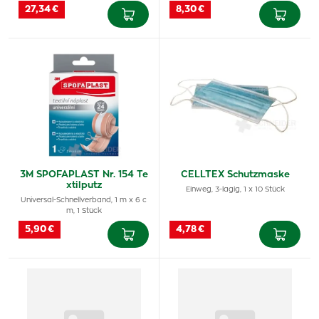
27,34 €
8,30 €
3M SPOFAPLAST Nr. 154 Te
CELLTEX Schutzmaske
xtilputz
Einweg, 3-lagig, 1 x 10 Stück
Universal-Schnellverband, 1 m x 6 c
m, 1 Stück
5,90 €
4,78 €