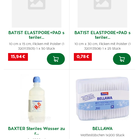
BATIST ELASTPORE+PAD s
BATIST ELASTPORE+PAD s
teriler…
teriler…
10 cm x 15 cm, Flicken mit Polster (1
10 cm x 30 cm, Flicken mit Polster (1
320113505) 1 x 50 Stück
320113508) 1 x 25 Stück
15,94 €
0,78 €
BAXTER Steriles Wasser zu
BELLAWA
r…
Wattestäbchen 1x200 Stück