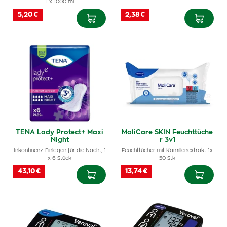
1 x 1000 ml
5,20 €
2,38 €
TENA Lady Protect+ Maxi
MoliCare SKIN Feuchttüche
Night
r 3v1
Inkontinenz-Einlagen für die Nacht, 1
Feuchttücher mit Kamillenextrakt 1x
x 6 Stück
50 Stk
43,10 €
13,74 €