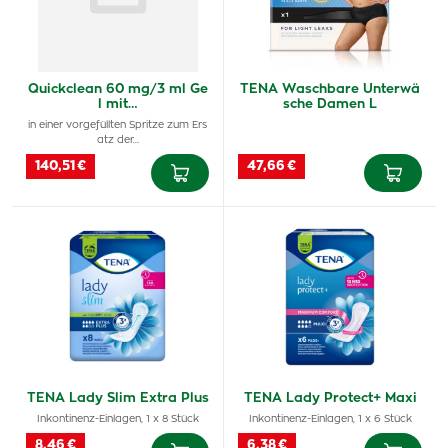
Quickclean 60 mg/3 ml Ge
TENA Waschbare Unterwä
l mit…
sche Damen L
in einer vorgefüllten Spritze zum Ers
atz der…
140,51 €
47,66 €
TENA Lady Slim Extra Plus
TENA Lady Protect+ Maxi
Inkontinenz-Einlagen, 1 x 8 Stück
Inkontinenz-Einlagen, 1 x 6 Stück
8,46 €
6,38 €