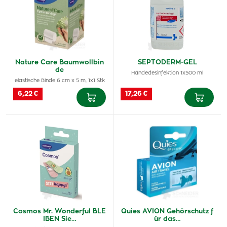
Nature Care Baumwollbin
SEPTODERM-GEL
de
Händedesinfektion 1x500 ml
elastische Binde 6 cm x 5 m, 1x1 Stk
6,22 €
17,26 €
Cosmos Mr. Wonderful BLE
Quies AVION Gehörschutz f
IBEN Sie…
ür das…