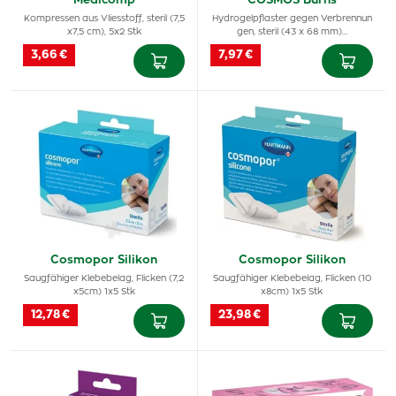
Medicomp
COSMOS Burns
Kompressen aus Vliesstoff, steril (7,5
Hydrogelpflaster gegen Verbrennun
x7,5 cm), 5x2 Stk
gen, steril (43 x 68 mm)…
3,66 €
7,97 €
Cosmopor Silikon
Cosmopor Silikon
Saugfähiger Klebebelag, Flicken (7,2
Saugfähiger Klebebelag, Flicken (10
x5cm) 1x5 Stk
x8cm) 1x5 Stk
12,78 €
23,98 €