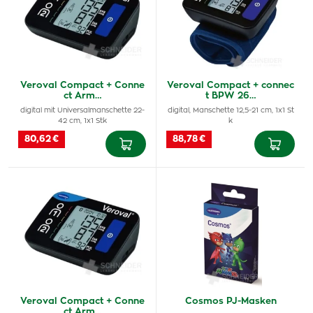
Veroval Compact + Conne
Veroval Compact + connec
ct Arm…
t BPW 26…
digital mit Universalmanschette 22-
digital, Manschette 12,5-21 cm, 1x1 St
42 cm, 1x1 Stk
k
80,62 €
88,78 €
Veroval Compact + Conne
Cosmos PJ-Masken
ct Arm…