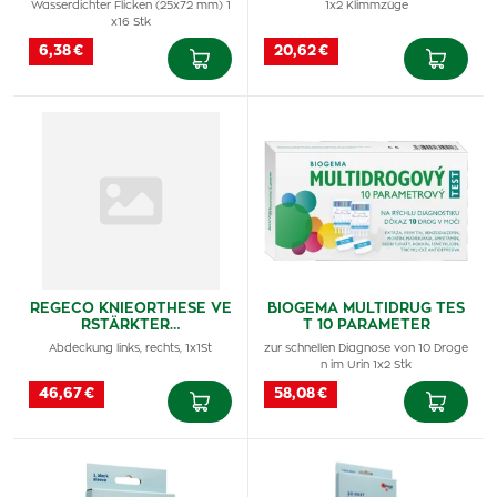
Wasserdichter Flicken (25x72 mm) 1
1x2 Klimmzüge
x16 Stk
6,38 €
20,62 €
REGECO KNIEORTHESE VE
BIOGEMA MULTIDRUG TES
RSTÄRKTER…
T 10 PARAMETER
Abdeckung links, rechts, 1x1St
zur schnellen Diagnose von 10 Droge
n im Urin 1x2 Stk
46,67 €
58,08 €