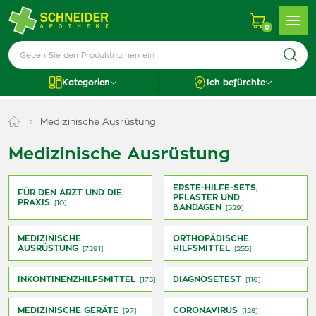
0
Kategorien
Ich befürchte
Medizinische Ausrüstung
Medizinische Ausrüstung
ERSTE-HILFE-SETS,
FÜR DEN ARZT UND DIE
PFLASTER UND
PRAXIS
[10]
BANDAGEN
[529]
MEDIZINISCHE
ORTHOPÄDISCHE
AUSRÜSTUNG
HILFSMITTEL
[7291]
[255]
INKONTINENZHILFSMITTEL
DIAGNOSETEST
[175]
[116]
MEDIZINISCHE GERÄTE
CORONAVIRUS
[97]
[128]