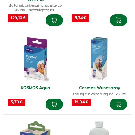
digital mit Universalmanschette 22-
42 cm + Netzadapter, 1x1…
129,10 €
5,74 €
KOSMOS Aqua
Cosmos Wundspray
Lösung zur Wundreinigung 1x50 ml
3,79 €
12,94 €