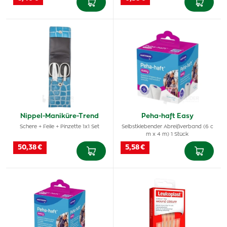
Nippel-Maniküre-Trend
Peha-haft Easy
Schere + Feile + Pinzette 1x1 Set
Selbstklebender Abreißverband (6 c
m x 4 m) 1 Stück
50,38 €
5,58 €