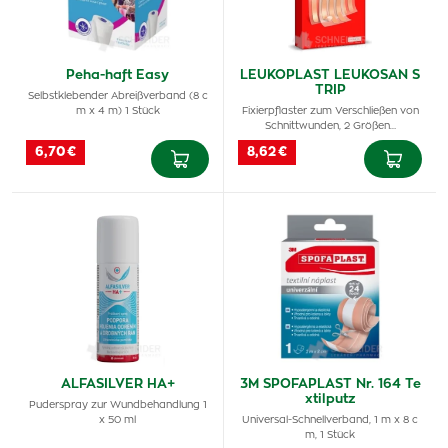
Peha-haft Easy
LEUKOPLAST LEUKOSAN S
TRIP
Selbstklebender Abreißverband (8 c
m x 4 m) 1 Stück
Fixierpflaster zum Verschließen von
Schnittwunden, 2 Größen…
6,70 €
8,62 €
ALFASILVER HA+
3M SPOFAPLAST Nr. 164 Te
xtilputz
Puderspray zur Wundbehandlung 1
x 50 ml
Universal-Schnellverband, 1 m x 8 c
m, 1 Stück