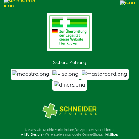
Mein Konto
Sichere Zahlung
© 2026 Alle Rechte vorbehalten für Apothekeschneider.de
MI:SU Design
- Wir erstellen individuelle Online-Shops |
MI:Shop