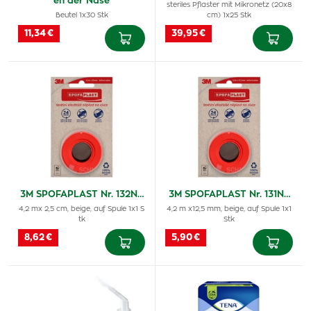
en der Nase
steriles Pflaster mit Mikronetz (20x8
Beutel 1x30 Stk
cm) 1x25 Stk
11,34 €
39,95 €
3M SPOFAPLAST Nr. 132N…
3M SPOFAPLAST Nr. 131N…
4,2 mx 2,5 cm, beige, auf Spule 1x1 S
4,2 m x12,5 mm, beige, auf Spule 1x1
tk
Stk
8,62 €
5,90 €