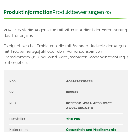
Produktinformation
Produktbewertungen
(0)
VITA-POS sterile Augensalbe mit Vitamin A dient der Verbesserung
des Tränenfilms.
Es eignet sich bei Problemen, die mit Brennen, Juckreiz der Augen
mit Trockenheitsgefühl oder dem Vorhandensein von
Fremdkörpern (z. B. bei Wind, Kälte, stärkerer Sonneneinstrahlung...)
einhergehen.
EAN:
4031626710635
SKU:
P69585
PLU:
805E5911-498A-4E58-B9CE-
AA0E7D8CA31B
Hersteller:
Vita Pos
Kategorien:
Gesundheit und Medikamente