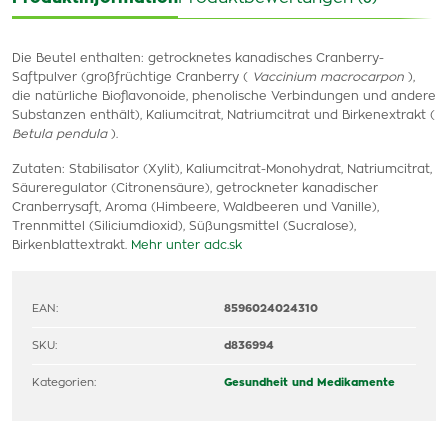
Die Beutel enthalten: getrocknetes kanadisches Cranberry-
Saftpulver (großfrüchtige Cranberry (
Vaccinium macrocarpon
),
die natürliche Bioflavonoide, phenolische Verbindungen und andere
Substanzen enthält), Kaliumcitrat, Natriumcitrat und Birkenextrakt (
Betula pendula
).
Zutaten: Stabilisator (Xylit), Kaliumcitrat-Monohydrat, Natriumcitrat,
Säureregulator (Citronensäure), getrockneter kanadischer
Cranberrysaft, Aroma (Himbeere, Waldbeeren und Vanille),
Trennmittel (Siliciumdioxid), Süßungsmittel (Sucralose),
Birkenblattextrakt.
Mehr unter adc.sk
EAN:
8596024024310
SKU:
d836994
Kategorien:
Gesundheit und Medikamente