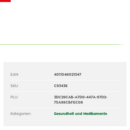
EAN:
4011548021347
SKU:
C93438
PLU:
3DC29CAB-A7D0-447A-97D2-
75A98CBFEC08
Kategorien:
Gesundheit und Medikamente