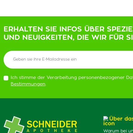
ERHALTEN SIE INFOS ÜBER SPEZI
UND NEUIGKEITEN, DIE WIR FÜR S
Ich stimme der Verarbeitung personenbezogener Da
Bestimmungen
.
Über da
Warum bei un