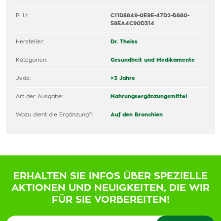
PLU:
C11D8849-0E9E-47D2-B880-
58EA4C90D314
Hersteller:
Dr. Theiss
Kategorien:
Gesundheit und Medikamente
Jede:
>3 Jahre
Art der Ausgabe:
Nahrungsergänzungsmittel
Wozu dient die Ergänzung?:
Auf den Bronchien
ERHALTEN SIE INFOS ÜBER SPEZIELLE
AKTIONEN UND NEUIGKEITEN, DIE WIR
FÜR SIE VORBEREITEN!