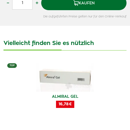
–
+
KAUFEN
Die aufgeführten Preise gelten nur für den Online-Verkauf
Vielleicht finden Sie es nützlich
TOP
ALMIRAL GEL
16,78 €