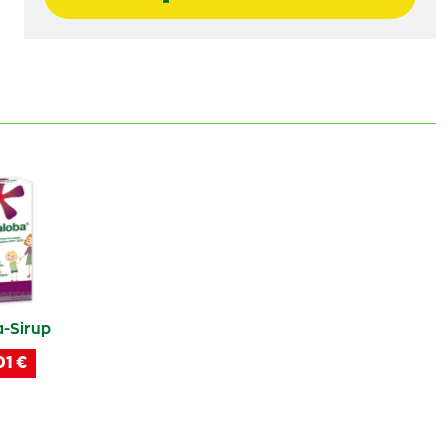
-Sirup
01 €