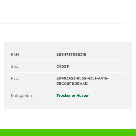
EAN:
8594737068218
SKU:
C95511
PLU:
E9493A23-8562-4351-AA16-
E5CC6FBDEAAD
Kategorien:
Trockener Husten