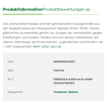
Produktinformation
Produktbewertungen
(0)
Das Arzneimittel Kaloba enthält getrockneten Flüssigextrakt aus
der Muskatnusswurzel, Pelargonium sidoides (EPs® 7630). Dieses
pflanzliche Arzneimittel gehört zur Gruppe der Arzneimittel gegen
Erkältungen und Husten. Kaloba wird bei akuten Infektionen der
oberen Atemwege bei Erwachsenen, Jugendlichen und Kindern ab
1 Jahr angewendet.
Mehr unter adcc.sk
EAN:
9006396121207
SKU:
C6473C
PLU:
FD6852C6-A5D9-4A1F-A908-
35A5747DF5F2
Kategorien:
Trockener Husten