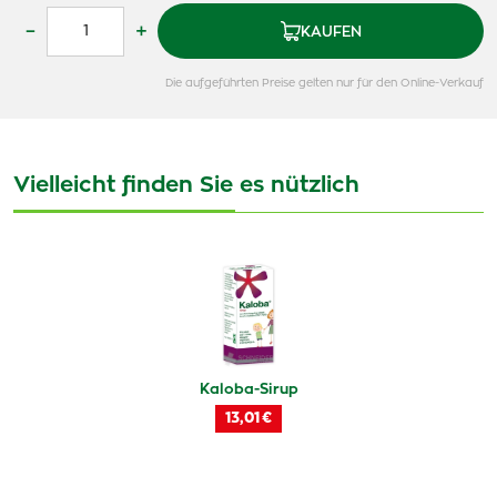
–
+
KAUFEN
Die aufgeführten Preise gelten nur für den Online-Verkauf
Vielleicht finden Sie es nützlich
Kaloba-Sirup
13,01 €