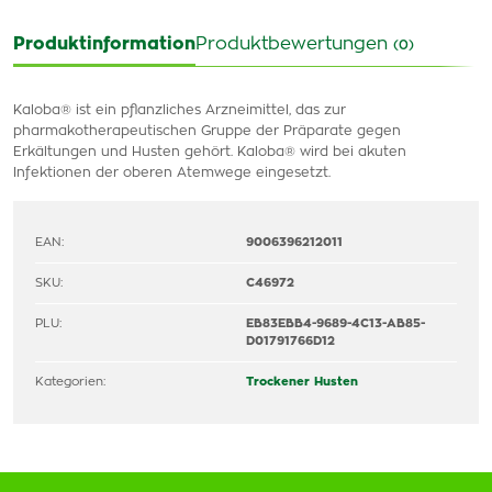
Produktinformation
Produktbewertungen
(0)
Kaloba® ist ein pflanzliches Arzneimittel, das zur
pharmakotherapeutischen Gruppe der Präparate gegen
Erkältungen und Husten gehört. Kaloba® wird bei akuten
Infektionen der oberen Atemwege eingesetzt.
EAN:
9006396212011
SKU:
C46972
PLU:
EB83EBB4-9689-4C13-AB85-
D01791766D12
Kategorien:
Trockener Husten