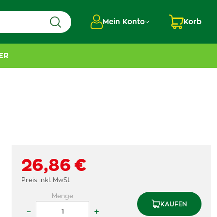
Mein Konto
Korb
ER
26,86 €
Preis inkl. MwSt
Menge
KAUFEN
–
+