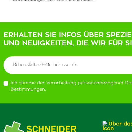
ERHALTEN SIE INFOS ÜBER SPEZI
UND NEUIGKEITEN, DIE WIR FÜR S
Ich stimme der Verarbeitung personenbezogener Da
Bestimmungen
.
Über da