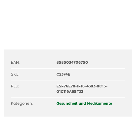
EAN:
8585034706750
SKU:
C2374E
PLU:
E5F76E78-1F16-4383-8C15-
01C119A65F23
Kategorien:
Gesundheit und Medikamente