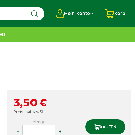
Mein Konto
Korb
ER
3,50 €
Preis inkl. MwSt
Menge
KAUFEN
–
+