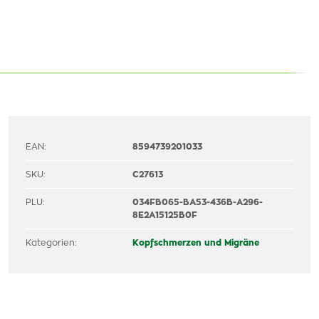
EAN:
8594739201033
SKU:
C27613
PLU:
034FB065-BA53-436B-A296-
8E2A15125B0F
Kategorien:
Kopfschmerzen und Migräne