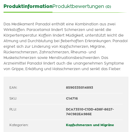
Produktinformation
Produktbewertungen
(0)
Das Medikament Panadol enthält eine Kombination aus zwei
Wirkstoffen. Paracetamol lindert Schmerzen und senkt die
Körpertemperatur. Koffein lindert Müdigkeit, unterstützt leicht die
Atmung und Durchblutung bei fieberhaften Erkrankungen. Panadol
eignet sich zur Linderung von Kopfschmerzen, Migräne,
Rückenschmerzen, Zahnschmerzen, Rheuma- und
Muskelschmerzen sowie Menstruationsbeschwerden. Das
Arzneimittel Panadol lindert auch die unangenehmen Symptome
von Grippe, Erkältung und Halsschmerzen und senkt das Fieber.
EAN:
8590335014893
SKU:
C14716
PLU:
DCA73510-C1DD-4D8F-8627-
74C982EA986E
Kategorien:
Kopfschmerzen und Migräne