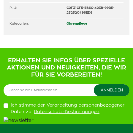
PLU:
C2F31CF5-5B6C-423B-99DE-
23252C496ED6
Kategorien:
Ohrenpflege
ERHALTEN SIE INFOS ÜBER SPEZIELLE
AKTIONEN UND NEUIGKEITEN, DIE WIR
FÜR SIE VORBEREITEN!
Ich stimme der Verarbeitung personenbezogener
Daten zu.
Datenschutz-Bestimmungen
.