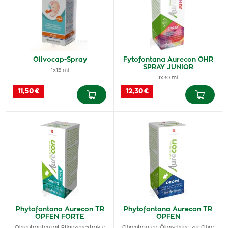
Olivocap-Spray
Fytofontana Aurecon OHR
SPRAY JUNIOR
1x15 ml
1x30 ml
11,50 €
12,30 €
Phytofontana Aurecon TR
Phytofontana Aurecon TR
OPFEN FORTE
OPFEN
Ohrentropfen mit Pflanzenextrakte
Ohrentropfen, Ölmischung zur Ohre