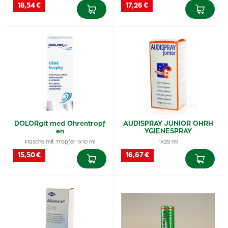
18,54 €
17,26 €
DOLORgit med Ohrentropf
AUDISPRAY JUNIOR OHRH
en
YGIENESPRAY
Flasche mit Tropfer 1x10 ml
1x25 ml
15,50 €
16,67 €