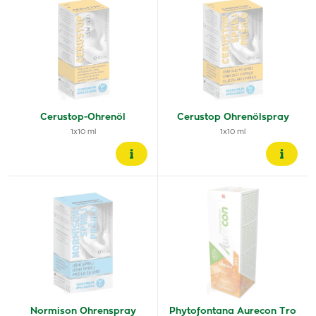
Cerustop-Ohrenöl
Cerustop Ohrenölspray
1x10 ml
1x10 ml
Normison Ohrenspray
Phytofontana Aurecon Tro