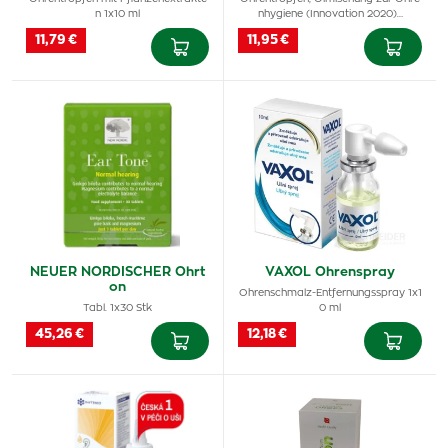
n 1x10 ml
nhygiene (Innovation 2020)…
11,79 €
11,95 €
NEUER NORDISCHER Ohrt
VAXOL Ohrenspray
on
Ohrenschmalz-Entfernungsspray 1x1
Tabl. 1x30 Stk
0 ml
45,26 €
12,18 €