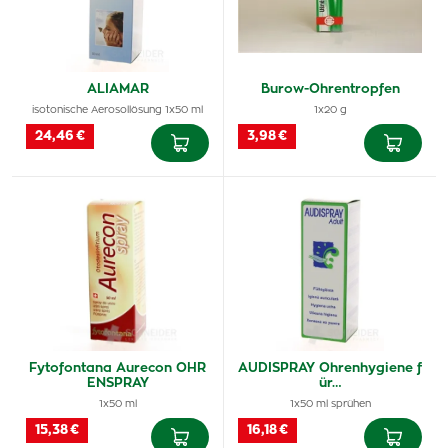
ALIAMAR
Burow-Ohrentropfen
isotonische Aerosollösung 1x50 ml
1x20 g
24,46 €
3,98 €
Fytofontana Aurecon OHR
AUDISPRAY Ohrenhygiene f
ENSPRAY
ür…
1x50 ml
1x50 ml sprühen
15,38 €
16,18 €