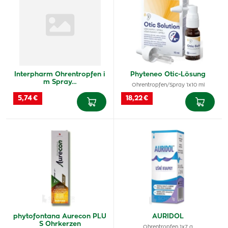
Interpharm Ohrentropfen i
Phyteneo Otic-Lösung
m Spray…
Ohrentropfen/Spray 1x10 ml
5,74 €
18,22 €
phytofontana Aurecon PLU
AURIDOL
S Ohrkerzen
Ohrentropfen 1x7 g