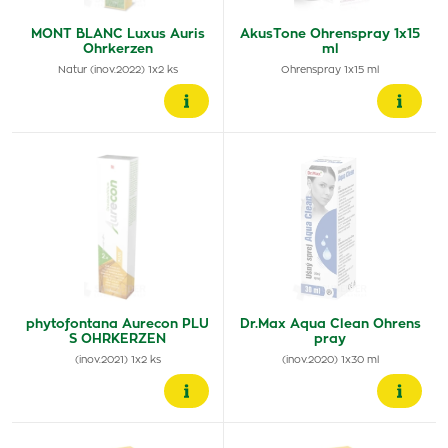
MONT BLANC Luxus Auris
AkusTone Ohrenspray 1x15
Ohrkerzen
ml
Natur (inov.2022) 1x2 ks
Ohrenspray 1x15 ml
phytofontana Aurecon PLU
Dr.Max Aqua Clean Ohrens
S OHRKERZEN
pray
(inov.2021) 1x2 ks
(inov.2020) 1x30 ml