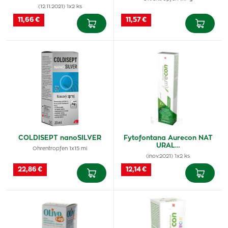
(12.11.2021) 1x2 ks
11,66 €
11,57 €
COLDISEPT nanoSILVER
Fytofontana Aurecon NAT
URAL…
Ohrentropfen 1x15 ml
(inov.2021) 1x2 ks
22,86 €
12,14 €