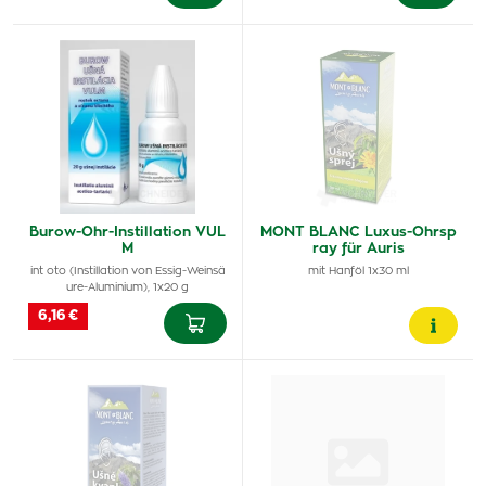
Burow-Ohr-Instillation VUL
MONT BLANC Luxus-Ohrsp
M
ray für Auris
int oto (Instillation von Essig-Weinsä
mit Hanföl 1x30 ml
ure-Aluminium), 1x20 g
6,16 €