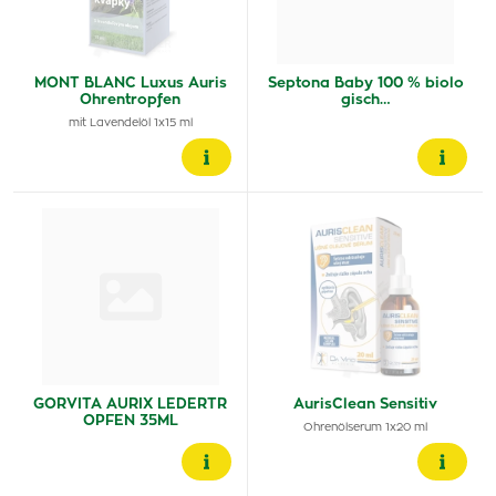
MONT BLANC Luxus Auris
Septona Baby 100 % biolo
Ohrentropfen
gisch…
mit Lavendelöl 1x15 ml
GORVITA AURIX LEDERTR
AurisClean Sensitiv
OPFEN 35ML
Ohrenölserum 1x20 ml