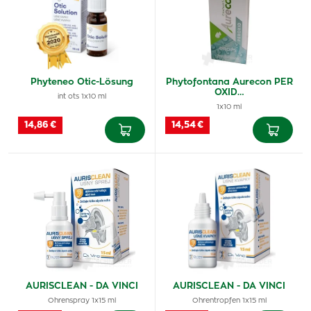
Phyteneo Otic-Lösung
Phytofontana Aurecon PER
OXID…
int ots 1x10 ml
1x10 ml
14,86 €
14,54 €
AURISCLEAN - DA VINCI
AURISCLEAN - DA VINCI
Ohrenspray 1x15 ml
Ohrentropfen 1x15 ml