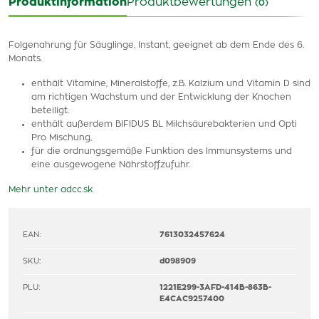
Produktinformation
Produktbewertungen
(0)
Folgenahrung für Säuglinge, Instant, geeignet ab dem Ende des 6.
Monats.
enthält Vitamine, Mineralstoffe, z.B. Kalzium und Vitamin D sind
am richtigen Wachstum und der Entwicklung der Knochen
beteiligt.
enthält außerdem BIFIDUS BL Milchsäurebakterien und Opti
Pro Mischung,
für die ordnungsgemäße Funktion des Immunsystems und
eine ausgewogene Nährstoffzufuhr.
Mehr unter adcc.sk
EAN:
7613032457624
SKU:
d098909
PLU:
1221E299-3AFD-414B-863B-
E4CAC9257400