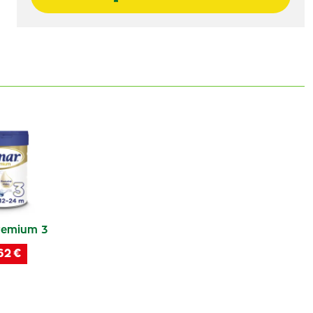
remium 3
62 €