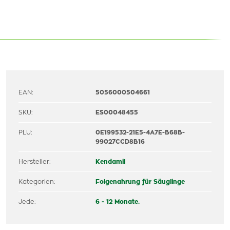
EAN:
5056000504661
SKU:
ES00048455
PLU:
0E199532-21E5-4A7E-B68B-
99027CCD8B16
Hersteller:
Kendamil
Kategorien:
Folgenahrung für Säuglinge
Jede:
6 - 12 Monate.