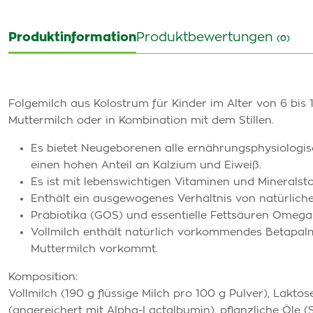
Produktinformation
Produktbewertungen
(0)
Folgemilch aus Kolostrum für Kinder im Alter von 6 bis
Muttermilch oder in Kombination mit dem Stillen.
Es bietet Neugeborenen alle ernährungsphysiologis
einen hohen Anteil an Kalzium und Eiweiß.
Es ist mit lebenswichtigen Vitaminen und Mineralsto
Enthält ein ausgewogenes Verhältnis von natürlich
Präbiotika (GOS) und essentielle Fettsäuren Omega
Vollmilch enthält natürlich vorkommendes Betapalmit
Muttermilch vorkommt.
Komposition:
Vollmilch (190 g flüssige Milch pro 100 g Pulver), Lakto
(angereichert mit Alpha-Lactalbumin), pflanzliche Öle 