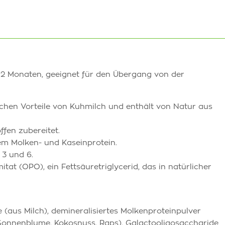
 12 Monaten, geeignet für den Übergang von der
chen Vorteile von Kuhmilch und enthält von Natur aus
ffen zubereitet.
em Molken- und Kaseinprotein.
 3 und 6.
at (OPO), ein Fettsäuretriglycerid, das in natürlicher
se (aus Milch), demineralisiertes Molkenproteinpulver
(Sonnenblume, Kokosnuss, Raps), Galactooligosaccharide