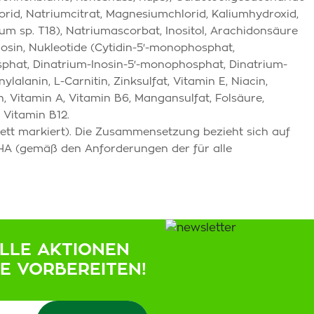
lorid, Natriumcitrat, Magnesiumchlorid, Kaliumhydroxid,
m sp. T18), Natriumascorbat, Inositol, Arachidonsäure
Tyrosin, Nukleotide (Cytidin-5'-monophosphat,
hat, Dinatrium-Inosin-5'-monophosphat, Dinatrium-
lanin, L-Carnitin, Zinksulfat, Vitamin E, Niacin,
n, Vitamin A, Vitamin B6, Mangansulfat, Folsäure,
, Vitamin B12.
fett markiert). Die Zusammensetzung bezieht sich auf
DHA (gemäß den Anforderungen der für alle
ELLE AKTIONEN
IE VORBEREITEN!