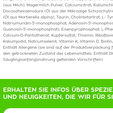
(aus Milch), Magermilch Pulver, Calciumcitrat, Kaliumch
Docosahexaensäure (Öl aus der Mikroalge Schizochytriu
(Öl aus Mortierella alpina), Taurin, Cholinbitartrat, L- 
Natriumuridin-5'-monophosphat, Adenosin-5'-monophosp
Guanosin-5'-monophosphat), Eisenpyrophosphat, L-Phenyla
Calcium-D-Pantothenat, Kupfersulfat, Thiamin, Riboflavi
Kaliumjodid, Natriumselenit, Vitamin K, Vitamin D, Biotin
Enthält Allergene (sie sind auf der Produktverpackung 
den getrockneten Zustand des Lebensmittels. Enthält 
Säuglingsanfangsnahrung geltenden Vorschriften)
ERHALTEN SIE INFOS ÜBER SPEZI
UND NEUIGKEITEN, DIE WIR FÜR S