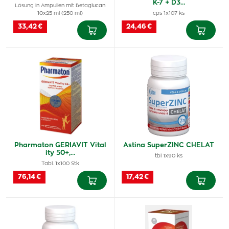
K-7 + D3…
Lösung in Ampullen mit Betaglucan
10x25 ml (250 ml)
cps 1x107 ks
33,42 €
24,46 €
Pharmaton GERIAVIT Vital
Astina SuperZINC CHELAT
ity 50+,…
tbl 1x90 ks
Tabl. 1x100 Stk
76,14 €
17,42 €