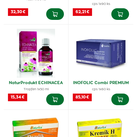
cps 1x90 ks
32,30 €
62,21 €
NaturProdukt ECHINACEA
INOFOLIC Combi PREMIUM
Tropfen 1x50 ml
cps 1x60 ks
15,34 €
85,10 €