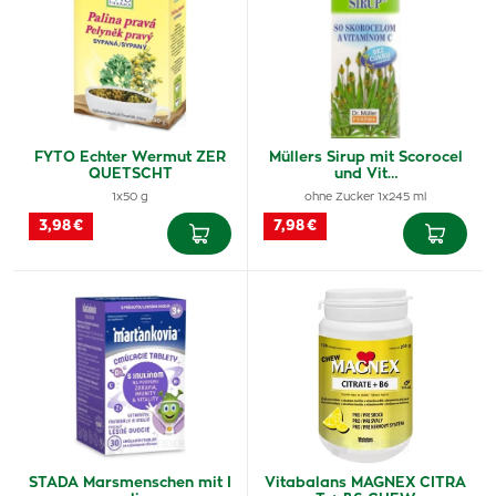
FYTO Echter Wermut ZER
Müllers Sirup mit Scorocel
QUETSCHT
und Vit…
1x50 g
ohne Zucker 1x245 ml
3,98 €
7,98 €
STADA Marsmenschen mit I
Vitabalans MAGNEX CITRA