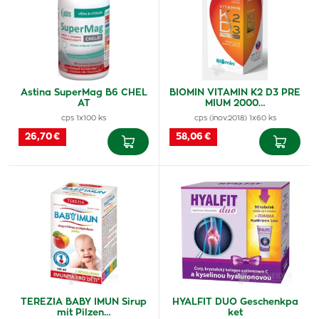
Astina SuperMag B6 CHEL
BIOMIN VITAMIN K2 D3 PRE
AT
MIUM 2000…
cps 1x100 ks
cps (inov.2018) 1x60 ks
26,70 €
58,06 €
TEREZIA BABY IMUN Sirup
HYALFIT DUO Geschenkpa
mit Pilzen…
ket