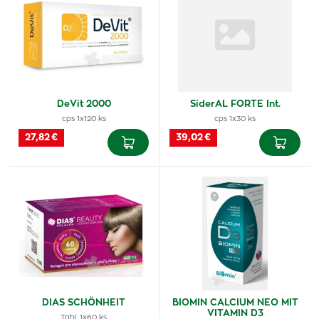
DeVit 2000
SiderAL FORTE Int.
cps 1x120 ks
cps 1x30 ks
27,82 €
39,02 €
DIAS SCHÖNHEIT
BIOMIN CALCIUM NEO MIT
VITAMIN D3
Tabl. 1x60 ks