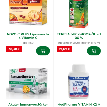
NOVO C PLUS Liposomale
TERESA BUCK-HOOK-ÖL – 1
s Vitamin C
00 %
cps 1x60
(November 2020) Tropfen 1x10 ml
38,38 €
12,62 €
Akuter Immunverstärker
MedPharma VITAMIN K2 M