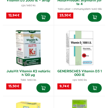
Vitamin D3 2000 IE – Sirup
NaturProdukt Silymarin for
te 4
cps 1x60 ks
Tabl Leber + Immunsystem 1x40 Stk
12,94 €
23,50 €
JutaVit Vitamin K2 natürlic
GENERISCHES Vitamin D3 1
h 120 µg
000 IE
Tabl. 1x60 ks
cps 1x90 ks
15,50 €
9,74 €