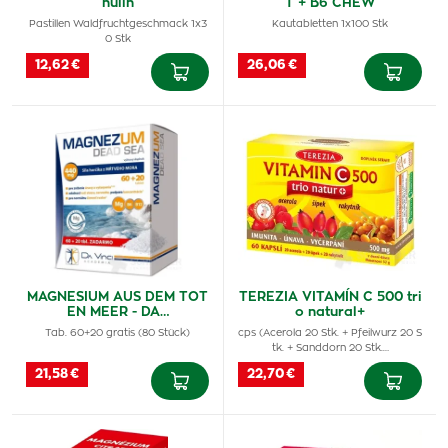
nulin
T + B6 CHEW
Pastillen Waldfruchtgeschmack 1x3
Kautabletten 1x100 Stk
0 Stk
12,62 €
26,06 €
MAGNESIUM AUS DEM TOT
TEREZIA VITAMÍN C 500 tri
EN MEER - DA…
o natural+
Tab. 60+20 gratis (80 Stück)
cps (Acerola 20 Stk. + Pfeilwurz 20 S
tk. + Sanddorn 20 Stk.…
21,58 €
22,70 €