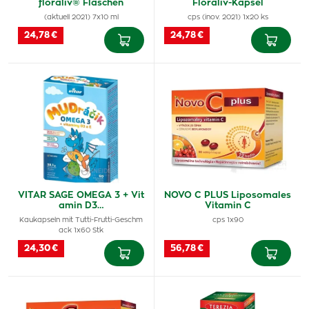
floraliv® Flaschen
Floraliv-Kapsel
(aktuell 2021) 7x10 ml
cps (inov. 2021) 1x20 ks
24,78 €
24,78 €
VITAR SAGE OMEGA 3 + Vit
NOVO C PLUS Liposomales
amin D3…
Vitamin C
Kaukapseln mit Tutti-Frutti-Geschm
cps 1x90
ack 1x60 Stk
24,30 €
56,78 €