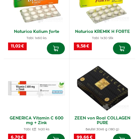
Naturica Kalium forte
Naturica KREMIK H FORTE
Tabl. 1x60 ks
Tabl. 1x30 Stk
11,02 €
9,58 €
GENERICA Vitamin C 600
ZEEN von Roal COLLAGEN
mg + Zink
PURE
Tabl. Eff. 1x20 ks
Beutel 30x6 g (180 g)
6,70 €
99,66 €