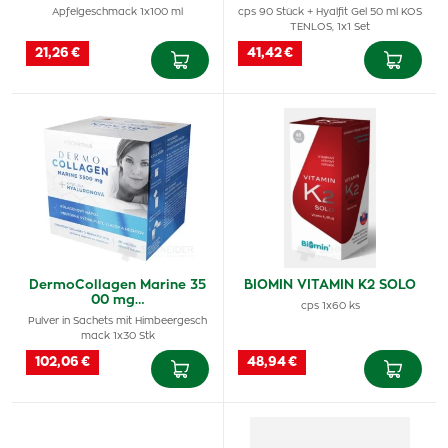
Apfelgeschmack 1x100 ml
cps 90 Stück + Hyalfit Gel 50 ml KOS
TENLOS, 1x1 Set
21,26 €
41,42 €
DermoCollagen Marine 35
BIOMIN VITAMIN K2 SOLO
00 mg…
cps 1x60 ks
Pulver in Sachets mit Himbeergesch
mack 1x30 Stk
102,06 €
48,94 €