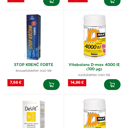
STOP KRENČ FORTE
Vitabalans D-max 4000 IE
(100 µg)
Brausetabletten 1x20 Stk
Kautabletten 1x90 Stk
7,66 €
14,86 €