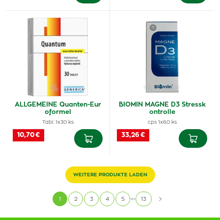
ALLGEMEINE Quanten-Eur
BIOMIN MAGNE D3 Stressk
oformel
ontrolle
Tabl. 1x30 ks
cps 1x60 ks
10,70 €
33,26 €
WEITERE PRODUKTE LADEN
...
1
2
3
4
5
13