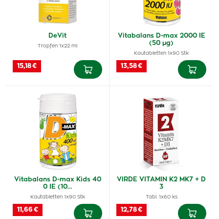
DeVit
Vitabalans D-max 2000 IE
(50 µg)
Tropfen 1x22 ml
Kautabletten 1x90 Stk
15,18 €
13,58 €
Vitabalans D-max Kids 40
VIRDE VITAMIN K2 MK7 + D
0 IE (10…
3
Kautabletten 1x90 Stk
Tabl. 1x60 ks
11,66 €
12,78 €