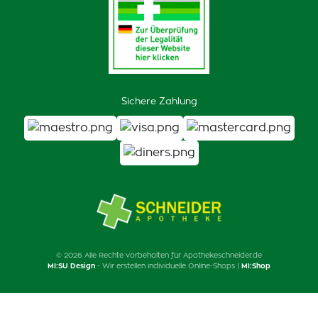
Sichere Zahlung
© 2026 Alle Rechte vorbehalten für Apothekeschneider.de
MI:SU Design
- Wir erstellen individuelle Online-Shops |
MI:Shop