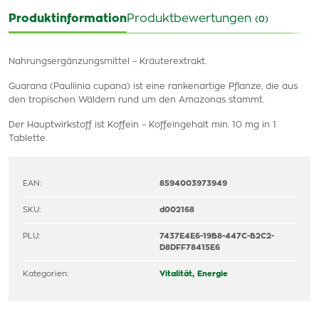
Produktinformation
Produktbewertungen
(0)
Nahrungsergänzungsmittel – Kräuterextrakt.
Guarana (Paullinia cupana) ist eine rankenartige Pflanze, die aus
den tropischen Wäldern rund um den Amazonas stammt.
Der Hauptwirkstoff ist Koffein – Koffeingehalt min. 10 mg in 1
Tablette.
EAN:
8594003973949
SKU:
d002168
PLU:
7437E4E6-19B8-447C-B2C2-
D8DFF78415E6
Kategorien:
Vitalität, Energie