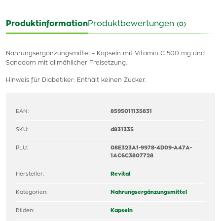
Produktinformation
Produktbewertungen
(0)
Nahrungsergänzungsmittel – Kapseln mit Vitamin C 500 mg und
Sanddorn mit allmählicher Freisetzung.
Hinweis für Diabetiker: Enthält keinen Zucker.
EAN:
8595011135831
SKU:
d831335
PLU:
08E323A1-9978-4D09-A47A-
1AC6C3807728
Hersteller:
Revital
Kategorien:
Nahrungsergänzungsmittel
Bilden:
Kapseln