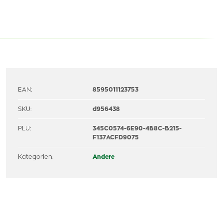
EAN:
8595011123753
SKU:
d956438
PLU:
345C0574-6E90-4B8C-B215-
F137ACFD9075
Kategorien:
Andere