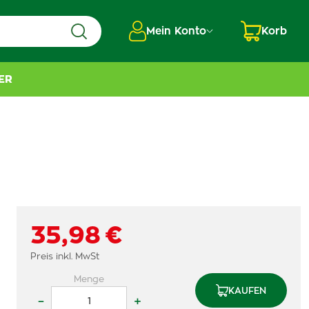
Mein Konto
Korb
ER
35,98 €
Preis inkl. MwSt
Menge
KAUFEN
–
+