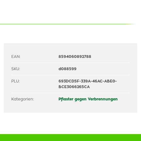
EAN:
8594060892788
SKU:
d088599
PLU:
693DCD5F-339A-46AC-ABE0-
BCE3066265CA
Kategorien:
Pflaster gegen Verbrennungen