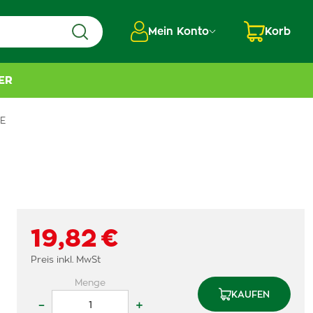
Mein Konto
Korb
ER
E
19,82 €
Preis inkl. MwSt
Menge
KAUFEN
–
+