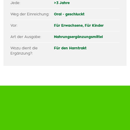
Jede:
>3 Jahre
Weg der Einreichung:
Oral - geschluckt
Vor:
Für Erwachsene,
Für Kinder
Art der Ausgabe:
Nahrungsergänzungsmittel
Wozu dient die
Für den Harntrakt
Ergänzung?: