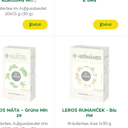
RDAUUNG MIT…
E 64G
tertee im Aufgussbeutel
20x1,5 g (30 g)
Detail
Detail
OS MÄTA – Grüne Min
LEROS RUMANČEK - Blu
ze
me
ertee, Aufgussbeutel (inn
Kräutertee, lose 1x30 g