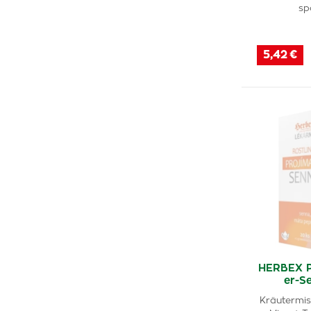
sp
5,42 €
HERBEX P
er-S
Kräutermi