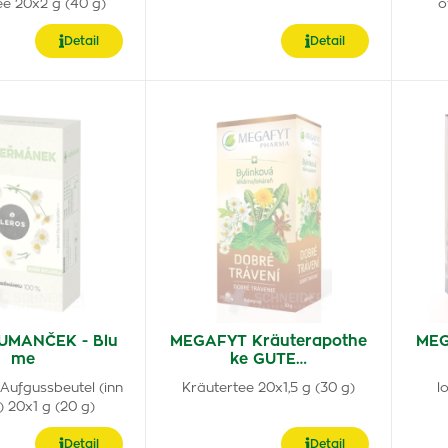
ee 20x2 g (40 g)
o
Detail
Detail
UMANČEK - Blu
MEGAFYT Kräuterapothe
MEG
me
ke GUTE…
 Aufgussbeutel (inn
Kräutertee 20x1,5 g (30 g)
l
) 20x1 g (20 g)
Detail
Detail