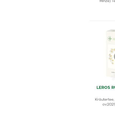
Minze) T
LEROS R
Kräutertee,
ov.2021