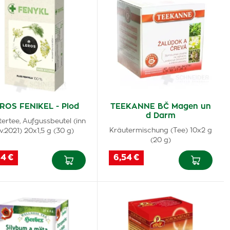
ROS FENIKEL - Plod
TEEKANNE BČ Magen un
d Darm
ertee, Aufgussbeutel (inn
Kräutermischung (Tee) 10x2 g
v.2021) 20x1,5 g (30 g)
(20 g)
94 €
6,54 €