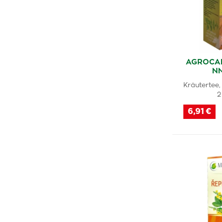
AGROCAR
N
Kräutertee,
2
6,91 €