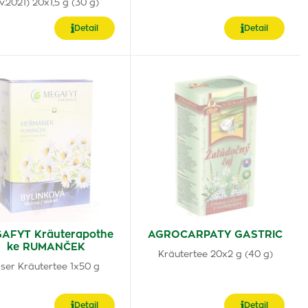
v.2021) 20x1,5 g (30 g)
Detail
Detail
AFYT Kräuterapothe
AGROCARPATY GASTRIC
ke RUMANČEK
Kräutertee 20x2 g (40 g)
oser Kräutertee 1x50 g
Detail
Detail