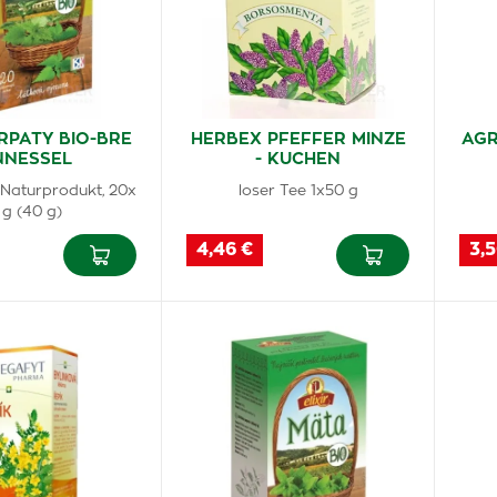
PATY BIO-BRE
HERBEX PFEFFER MINZE
AGR
NNESSEL
- KUCHEN
 Naturprodukt, 20x
loser Tee 1x50 g
 g (40 g)
4,46 €
3,5