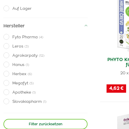
Auf Lager
Hersteller
Fyto Pharma
(4)
Leros
(3)
Agrokarpaty
(12)
PHYTO Kr
f
Hanus
(1)
20 x
Herbex
(6)
Megafyt
(5)
4,62 €
Apotheke
(1)
Slovakiapharm
(1)
Filter zurücksetzen