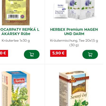
OCARPATY REPÍKÁ L
HERBEX Premium MAGEN
ÁKÁRSKY Rübe
UND DARM
Kräutertee 1x30 g
Kräutermischung, Tee 20x1,5 g
(30 g)
0 €
5,90 €