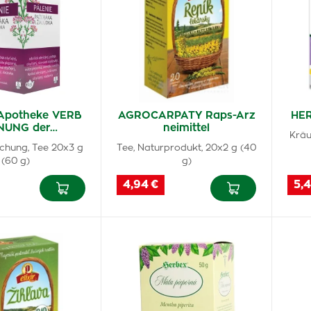
Apotheke VERB
AGROCARPATY Raps-Arz
HER
NUNG der…
neimittel
Kräu
chung, Tee 20x3 g
Tee, Naturprodukt, 20x2 g (40
(60 g)
g)
4,94 €
5,4