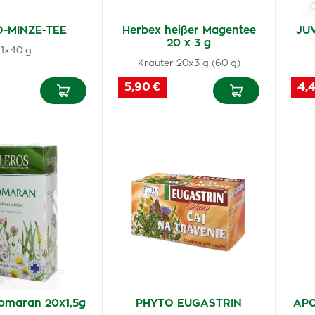
-MINZE-TEE
Herbex heißer Magentee
JU
20 x 3 g
1x40 g
Kräuter 20x3 g (60 g)
5,90 €
4,
omaran 20x1,5g
PHYTO EUGASTRIN
APO