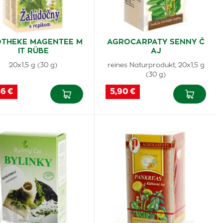
THEKE MAGENTEE M
AGROCARPATY SENNY Č
IT RÜBE
AJ
20x1,5 g (30 g)
reines Naturprodukt, 20x1,5 g
(30 g)
46 €
5,90 €