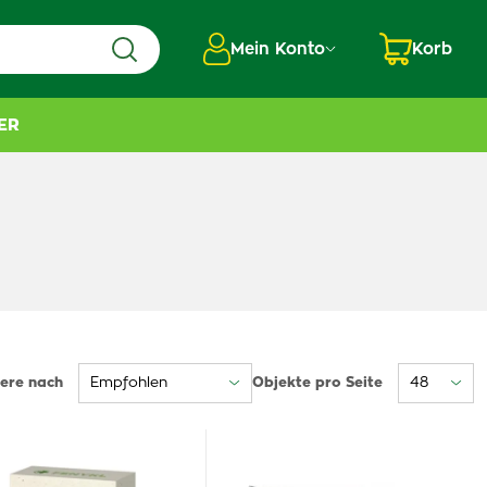
Mein Konto
Korb
ER
iere nach
Objekte pro Seite