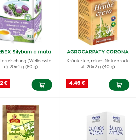
BEX Silybum a mäta
AGROCARPATY CORONA
termischung (Wellnesste
Kräutertee, reines Naturprodu
e) 20x4 g (80 g)
kt, 20x2 g (40 g)
2 €
4,46 €