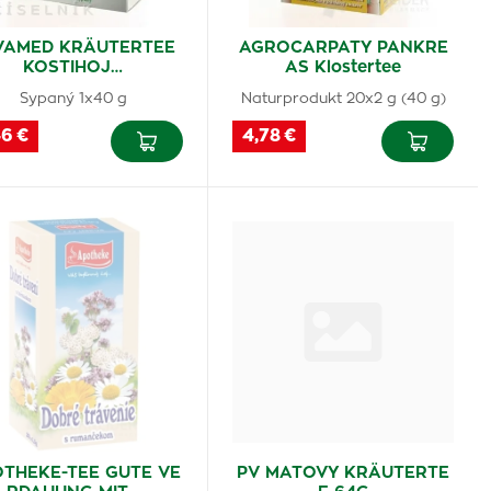
VAMED KRÄUTERTEE
AGROCARPATY PANKRE
KOSTIHOJ…
AS Klostertee
Sypaný 1x40 g
Naturprodukt 20x2 g (40 g)
46 €
4,78 €
THEKE-TEE GUTE VE
PV MATOVY KRÄUTERTE