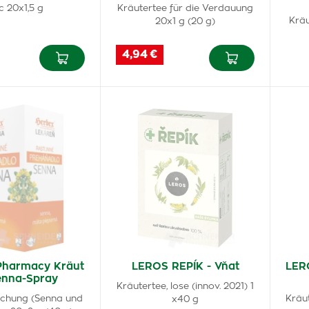
c 20x1,5 g
Kräutertee für die Verdauung
Kräu
20x1 g (20 g)
4,94 €
harmacy Kräut
LEROS REPÍK - Vňat
LER
enna-Spray
Kräutertee, lose (innov. 2021) 1
schung (Senna und
Kräut
x40 g