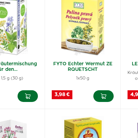
äutermischung
FYTO Echter Wermut ZE
LE
ür den…
RQUETSCHT
Kräut
 1,5 g (30 g)
1x50 g
o
3,98 €
4,