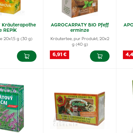
Kräuterapothe
AGROCARPATY BIO Pfeff
APO
e REPÍK
erminze
e 20x1,5 g (30 g)
Kräutertee, pur Produkt, 20x2
g (40 g)
6,91 €
4,