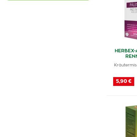
HERBEX-
REN
Kräutermis
5,90 €