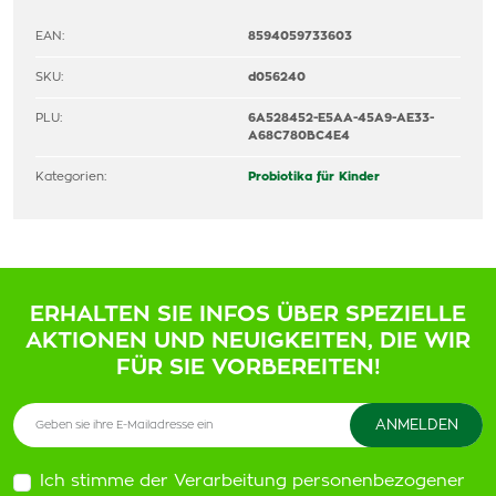
EAN:
8594059733603
SKU:
d056240
PLU:
6A528452-E5AA-45A9-AE33-
A68C780BC4E4
Kategorien:
Probiotika für Kinder
ERHALTEN SIE INFOS ÜBER SPEZIELLE
AKTIONEN UND NEUIGKEITEN, DIE WIR
FÜR SIE VORBEREITEN!
Ich stimme der Verarbeitung personenbezogener