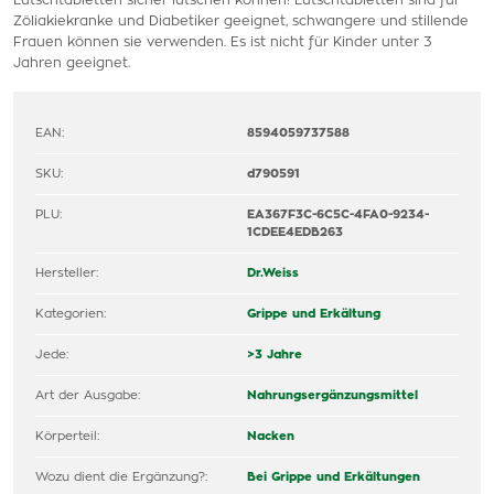
Lutschtabletten sicher lutschen können! Lutschtabletten sind für
Zöliakiekranke und Diabetiker geeignet, schwangere und stillende
Frauen können sie verwenden. Es ist nicht für Kinder unter 3
Jahren geeignet.
EAN:
8594059737588
SKU:
d790591
PLU:
EA367F3C-6C5C-4FA0-9234-
1CDEE4EDB263
Hersteller:
Dr.Weiss
Kategorien:
Grippe und Erkältung
Jede:
>3 Jahre
Art der Ausgabe:
Nahrungsergänzungsmittel
Körperteil:
Nacken
Wozu dient die Ergänzung?:
Bei Grippe und Erkältungen