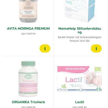
AVITA MORINGA PREMIUM
MamaHelp Stillunterstützu
ng
cps 1x60 ks
Beutel (Pulver mit Schokoladengesc
hmack) 1x14 Stk
ORGANIKA TrioHerb
Lactil
cps 1x60 ks
cps 1x56 ks