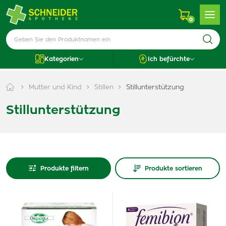
0
Kategorien
Ich befürchte
Mutter und Kind
Stillen
Stillunterstützung
Stillunterstützung
Produkte filtern
Produkte sortieren