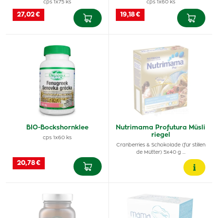
cps 1x75 ks
cps 1x60 ks
27,02 €
19,18 €
BIO-Bockshornklee
Nutrimama Profutura Müsli
riegel
cps 1x60 ks
Cranberries & Schokolade (für stillen
de Mütter) 5x40 g …
20,78 €