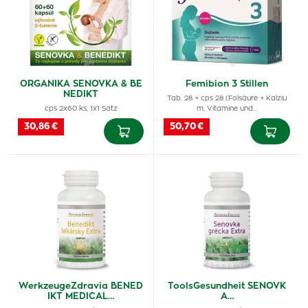
ORGANIKA SENOVKA & BE
Femibion ​​​​3 Stillen
NEDIKT
Tab. 28 + cps 28 (Folsäure + Kalziu
cps 2x60 ks, 1x1 Satz
m, Vitamine und…
30,86 €
50,70 €
WerkzeugeZdravia BENED
ToolsGesundheit SENOVK
IKT MEDICAL…
A…