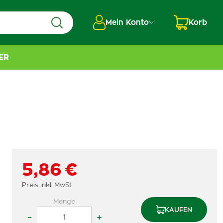
Mein Konto
Korb
ER
5,86 €
Preis inkl. MwSt
Menge
KAUFEN
–
+