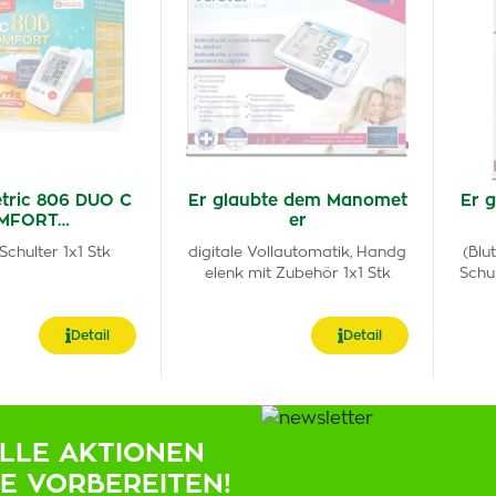
tric 806 DUO C
Er glaubte dem Manomet
Er g
MFORT…
er
Schulter 1x1 Stk
digitale Vollautomatik, Handg
(Blu
elenk mit Zubehör 1x1 Stk
Schu
Detail
Detail
ELLE AKTIONEN
IE VORBEREITEN!