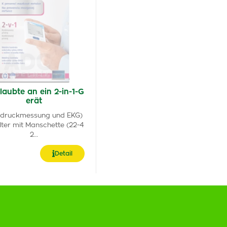
laubte an ein 2-in-1-G
erät
tdruckmessung und EKG)
lter mit Manschette (22-4
2…
Detail