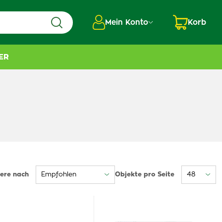
Mein Konto
Korb
ER
iere nach
Objekte pro Seite