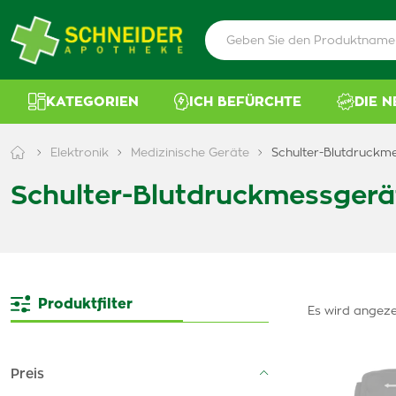
KATEGORIEN
ICH BEFÜRCHTE
DIE 
Elektronik
Medizinische Geräte
Schulter-Blutdruckm
Schulter-Blutdruckmessgerä
Produktfilter
Es wird angeze
Preis