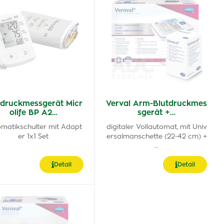
tdruckmessgerät Micr
Verval Arm-Blutdruckmes
olife BP A2…
sgerät +…
matikschulter mit Adapt
digitaler Vollautomat, mit Univ
er 1x1 Set
ersalmanschette (22-42 cm) +
…
Detail
Detail