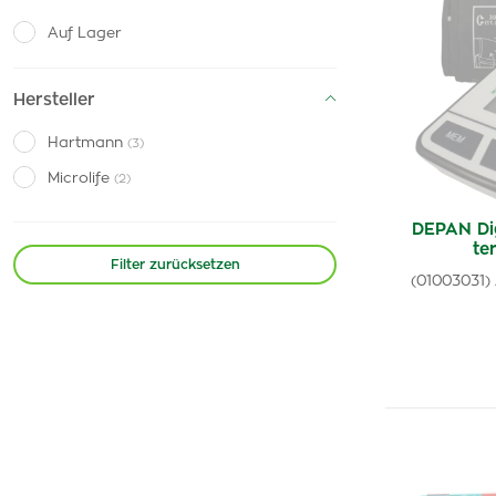
Auf Lager
Hersteller
Hartmann
(3)
Microlife
(2)
DEPAN Di
te
Filter zurücksetzen
(01003031)