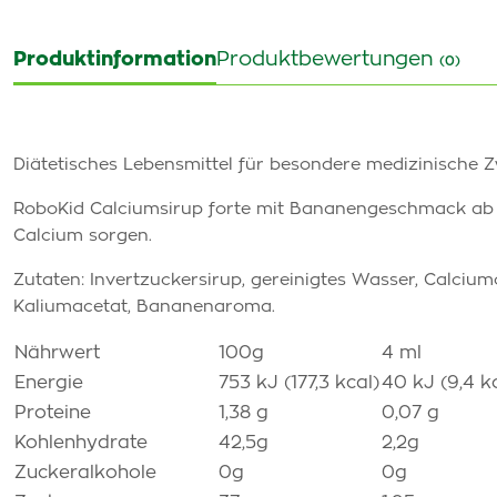
Produktinformation
Produktbewertungen
(0)
Diätetisches Lebensmittel für besondere medizinische 
RoboKid Calciumsirup forte mit Bananengeschmack ab d
Calcium sorgen.
Zutaten: Invertzuckersirup, gereinigtes Wasser, Calciumc
Kaliumacetat, Bananenaroma.
Nährwert
100g
4 ml
Energie
753 kJ (177,3 kcal)
40 kJ (9,4 k
Proteine
1,38 g
0,07 g
Kohlenhydrate
42,5g
2,2g
Zuckeralkohole
0g
0g