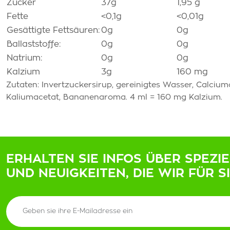
Zucker
37g
1,95 g
Fette
˂0,1g
˂0,01g
Gesättigte Fettsäuren:
0g
0g
Ballaststoffe:
0g
0g
Natrium:
0g
0g
Kalzium
3g
160 mg
Zutaten: Invertzuckersirup, gereinigtes Wasser, Calciumc
Kaliumacetat, Bananenaroma. 4 ml = 160 mg Kalzium.
ERHALTEN SIE INFOS ÜBER SPEZI
UND NEUIGKEITEN, DIE WIR FÜR S