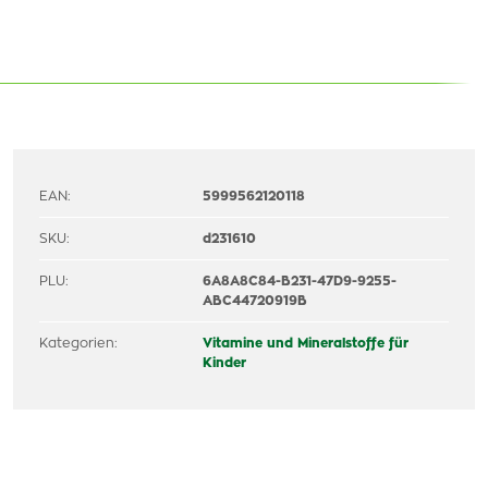
EAN:
5999562120118
SKU:
d231610
PLU:
6A8A8C84-B231-47D9-9255-
ABC44720919B
Kategorien:
Vitamine und Mineralstoffe für
Kinder