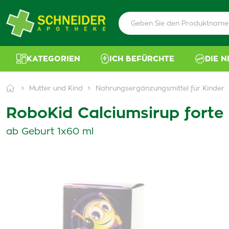
KATEGORIEN
ICH BEFÜRCHTE
DIE 
Mutter und Kind
Nahrungsergänzungsmittel für Kinder
RoboKid Calciumsirup fort
ab Geburt 1x60 ml