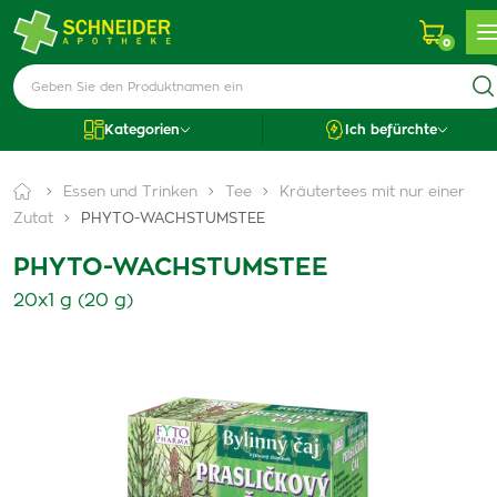
0
Kategorien
Ich befürchte
Essen und Trinken
Tee
Kräutertees mit nur einer
Zutat
PHYTO-WACHSTUMSTEE
PHYTO-WACHSTUMSTEE
20x1 g (20 g)