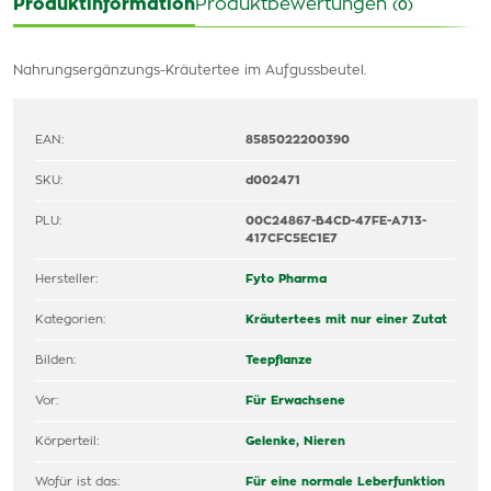
Produktinformation
Produktbewertungen
(0)
Nahrungsergänzungs-Kräutertee im Aufgussbeutel.
EAN:
8585022200390
SKU:
d002471
PLU:
00C24867-B4CD-47FE-A713-
417CFC5EC1E7
Hersteller:
Fyto Pharma
Kategorien:
Kräutertees mit nur einer Zutat
Bilden:
Teepflanze
Vor:
Für Erwachsene
Körperteil:
Gelenke,
Nieren
Wofür ist das:
Für eine normale Leberfunktion