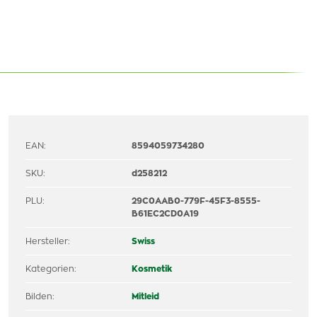
EAN:
8594059734280
SKU:
d258212
PLU:
29C0AAB0-779F-45F3-8555-
B61EC2CD0A19
Hersteller:
Swiss
Kategorien:
Kosmetik
Bilden:
Mitleid