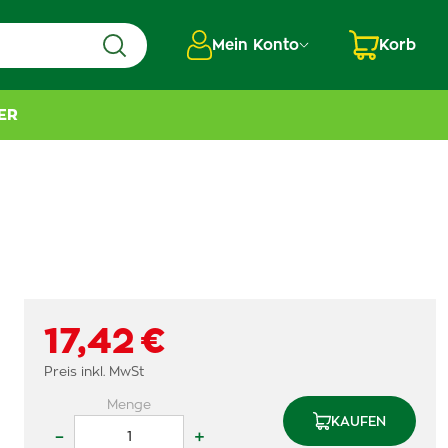
Mein Konto
Korb
ER
17,42 €
Preis inkl. MwSt
Menge
KAUFEN
–
+