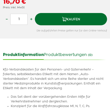
16,70 €
Preis inkl. MwSt
–
+
KAUFEN
Die aufgeführten Preise gelten nur für den Online-Verkauf
Produktinformation
Produktbewertungen
(0)
Kfz-Verbandskasten für den Personen- und Güterverkehr –
foliertes, selbstklebendes Etikett mit dem Namen „Auto-
Verbandskasten“. Es handelt sich um eine Reihe steriler und nicht
steriler Medizinprodukte in Kunststoffverpackungen. Enthält ein
Etikett mit dem Inhalt der Verpackung.
Das Set dient der vorübergehenden Ersten Hilfe für
Verkehrsteilnehmer und dergleichen.
Konzipiert für die Kraftfahrzeugklasse M1, N, T, C, Ps.