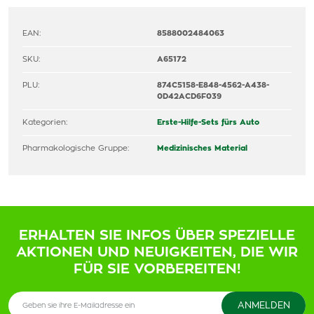
EAN:
8588002484063
SKU:
A65172
PLU:
874C5158-E848-4562-A438-
0D42ACD6F039
Kategorien:
Erste-Hilfe-Sets fürs Auto
Pharmakologische Gruppe:
Medizinisches Material
ERHALTEN SIE INFOS ÜBER SPEZIELLE
AKTIONEN UND NEUIGKEITEN, DIE WIR
FÜR SIE VORBEREITEN!