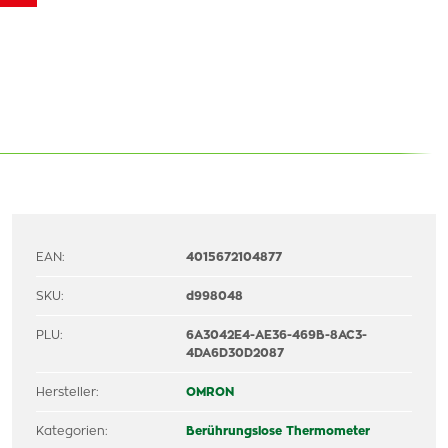
EAN:
4015672104877
SKU:
d998048
PLU:
6A3042E4-AE36-469B-8AC3-
4DA6D30D2087
Hersteller:
OMRON
Kategorien:
Berührungslose Thermometer