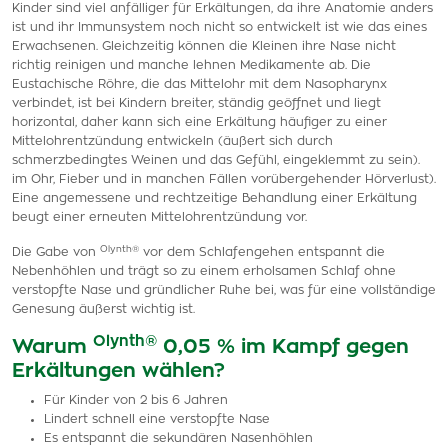
Kinder sind viel anfälliger für Erkältungen, da ihre Anatomie anders
ist und ihr Immunsystem noch nicht so entwickelt ist wie das eines
Erwachsenen. Gleichzeitig können die Kleinen ihre Nase nicht
richtig reinigen und manche lehnen Medikamente ab. Die
Eustachische Röhre, die das Mittelohr mit dem Nasopharynx
verbindet, ist bei Kindern breiter, ständig geöffnet und liegt
horizontal, daher kann sich eine Erkältung häufiger zu einer
Mittelohrentzündung entwickeln (äußert sich durch
schmerzbedingtes Weinen und das Gefühl, eingeklemmt zu sein).
im Ohr, Fieber und in manchen Fällen vorübergehender Hörverlust).
Eine angemessene und rechtzeitige Behandlung einer Erkältung
beugt einer erneuten Mittelohrentzündung vor.
Olynth®
Die Gabe von
vor dem Schlafengehen entspannt die
Nebenhöhlen und trägt so zu einem erholsamen Schlaf ohne
verstopfte Nase und gründlicher Ruhe bei, was für eine vollständige
Genesung äußerst wichtig ist.
Olynth®
Warum
0,05 % im Kampf gegen
Erkältungen wählen?
Für Kinder von 2 bis 6 Jahren
Lindert schnell eine verstopfte Nase
Es entspannt die sekundären Nasenhöhlen