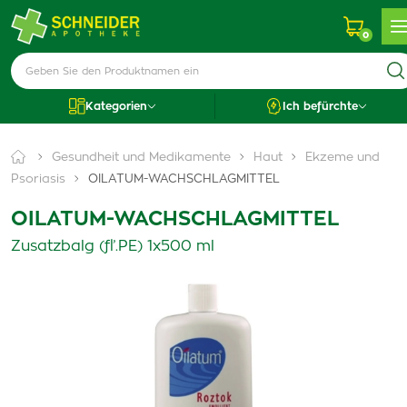
0
Kategorien
Ich befürchte
Gesundheit und Medikamente
Haut
Ekzeme und
Psoriasis
OILATUM-WACHSCHLAGMITTEL
OILATUM-WACHSCHLAGMITTEL
Zusatzbalg (fľ.PE) 1x500 ml