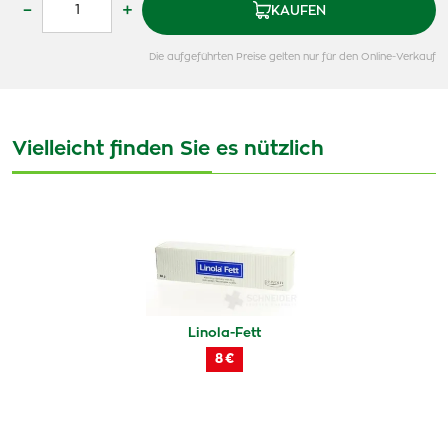
–
+
KAUFEN
Die aufgeführten Preise gelten nur für den Online-Verkauf
Vielleicht finden Sie es nützlich
Linola-Fett
8 €