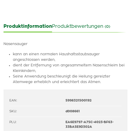
Produktinformation
Produktbewertungen
(0)
Nasensauger
kann an einen normalen Haushaltsstaubsauger
angeschlossen werden,
dient der Entfernung von angesammeltem Nasenschleim bei
Kleinkindern,
Seine Anwendung beschleunigt die Heilung gereizter
Atemwege erheblich und erleichtert das Atmen.
EAN:
5998321500192
SKU:
d008661
PLU:
EA6E9797-A75C-4023-BF63-
33BA5E9D302A