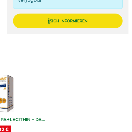
verfügbar
SICH INFORMIEREN
A+LECITHIN - DA…
02 €