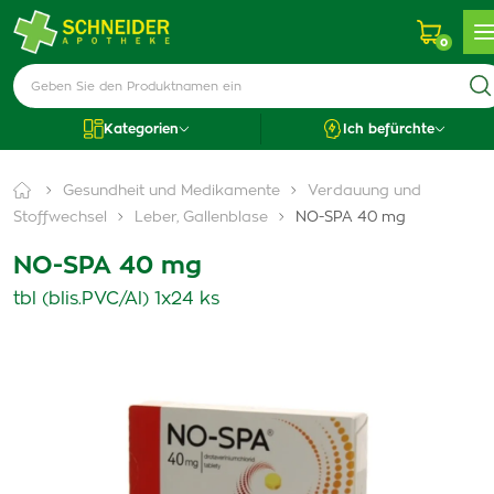
0
Kategorien
Ich befürchte
Gesundheit und Medikamente
Verdauung und
Stoffwechsel
Leber, Gallenblase
NO-SPA 40 mg
NO-SPA 40 mg
tbl (blis.PVC/Al) 1x24 ks