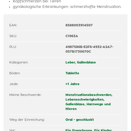
Kopfschmerzen bei Tieren
gynäkologische Erkrankungen: schmerzhafte Menstruation.
EAN:
8588003914507
SKU:
C1963A
PLU:
4987586B-E2F6-4932-A2A7-
057B1730670C
Kategorien:
Leber, Gallenblase
Bilden:
Tablette
Jede:
>1 Jahre
Meine Beschwerde:
Menstruationsbeschwerden,
Lebensschwierigkeiten,
Gallenblase,
Harnwege und
Nieren
Weg der Einreichung:
Oral - geschluckt
Vor:
Für Erwachsene,
Für Kinder