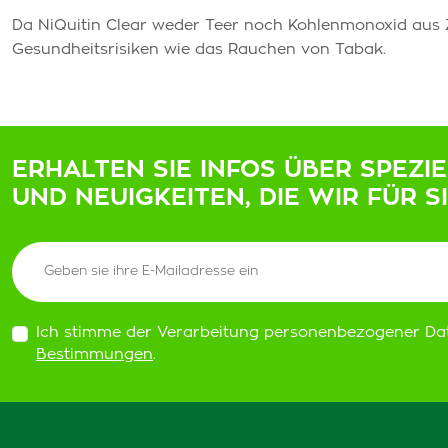
Da NiQuitin Clear weder Teer noch Kohlenmonoxid aus Zi
Gesundheitsrisiken wie das Rauchen von Tabak.
ERHALTEN SIE INFOS ÜBER SPEZI
UND NEUIGKEITEN, DIE WIR FÜR S
Ich stimme der Verarbeitung personenbezogener Da
Bestimmungen
.