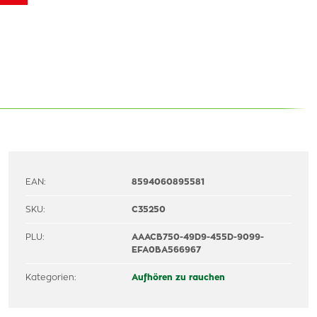
EAN:
8594060895581
SKU:
C35250
PLU:
AAACB750-49D9-455D-9099-
EFA0BA566967
Kategorien:
Aufhören zu rauchen