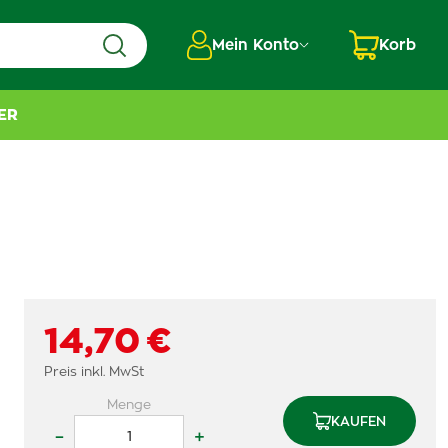
Mein Konto
Korb
ER
14,70 €
Preis inkl. MwSt
Menge
KAUFEN
–
+