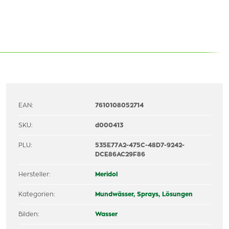
EAN:
7610108052714
SKU:
d000413
PLU:
535E77A2-475C-48D7-9242-
DCE86AC29F86
Hersteller:
Meridol
Kategorien:
Mundwässer, Sprays, Lösungen
Bilden:
Wasser