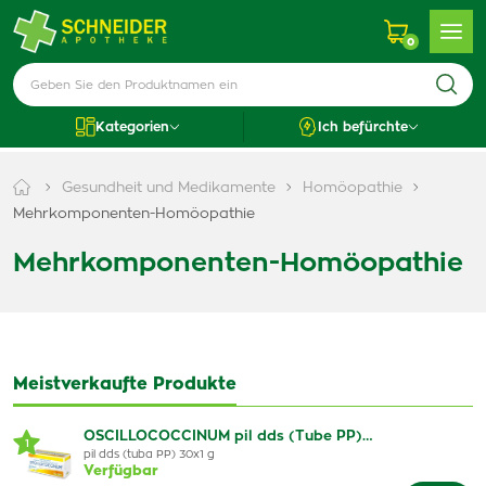
0
Kategorien
Ich befürchte
Gesundheit und Medikamente
Homöopathie
Mehrkomponenten-Homöopathie
Mehrkomponenten-Homöopathie
Meistverkaufte Produkte
OSCILLOCOCCINUM pil dds (Tube PP)…
1
pil dds (tuba PP) 30x1 g
Verfügbar