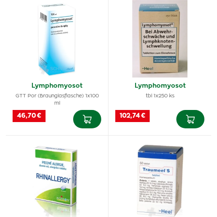
Lymphomyosot
Lymphomyosot
GTT Por (Braunglasflasche) 1x100
tbl 1x250 ks
ml
46,70 €
102,74 €