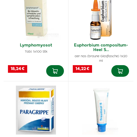
Lymphomyosot
Euphorbium compositum-
Heel S…
Tabl. 1x100 Stk
aer nas (braune Glasflasche) 1x20
ml
18,24 €
14,22 €