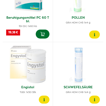
Beruhigungsmittel PC 60 T
POLLEN
bl.
GRA HOM CH5 1x4 g
tbl (bl.) 1x60 ks
19,18 €
Engistol
SCHWEFELSÄURE
Tabl. 1x50 Stk
GRA HOM CH9 1x4 g