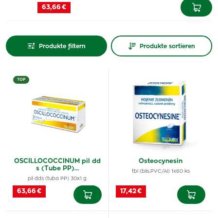
63,66 €
Produkte filtern
Produkte sortieren
TOP
OSCILLOCOCCINUM pil dd
Osteocynesin
s (Tube PP)…
tbl (blis.PVC/Al) 1x60 ks
pil dds (tuba PP) 30x1 g
63,66 €
17,42 €