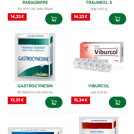
PARAGRIPPE
TRAUMEEL S
tbl (PVC/Al) 1x60 Stück
ung 1x50 g
14,22 €
14,22 €
GASTROCYNESIN
VIBURCOL
tbl (blis.PVC/Al) 1x60 ks
sup 1x12 ks
13,25 €
15,34 €