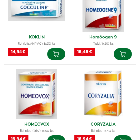
KOKLIN
Homöogen 9
tbl (blis.Al/PVC) 1x30 ks
Tabl. 1x60 ks
14,54 €
16,46 €
HOMEOVOX
CORYZALIA
tbl obd (blis.) 1x60 ks
tbl obd 1x40 ks
16,94 €
16,94 €