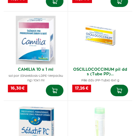
CAMILIA 10 x 1 ml
OSCILLOCOCCINUM pil dd
s (Tube PP)…
sol por (Einzeldosis-LDPE-Verpacku
ng) 10x1 ml
Pille dds (PP-Tube) 6x1 g
16,30 €
17,26 €