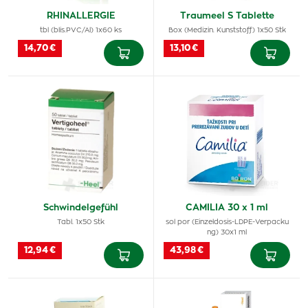
RHINALLERGIE
Traumeel S Tablette
tbl (blis.PVC/Al) 1x60 ks
Box (Medizin. Kunststoff) 1x50 Stk
14,70 €
13,10 €
Schwindelgefühl
CAMILIA 30 x 1 ml
Tabl. 1x50 Stk
sol por (Einzeldosis-LDPE-Verpacku
ng) 30x1 ml
12,94 €
43,98 €