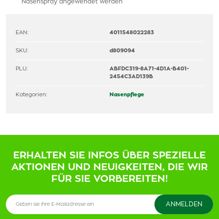
Nasenspray angewendet werden
EAN:
4011548022283
SKU:
d809094
PLU:
ABFDC319-8A71-4D1A-B401-
2454C3AD139B
Kategorien:
Nasenpflege
ERHALTEN SIE INFOS ÜBER SPEZIELLE
AKTIONEN UND NEUIGKEITEN, DIE WIR
FÜR SIE VORBEREITEN!