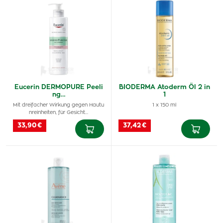
Eucerin DERMOPURE Peeli
BIODERMA Atoderm Öl 2 in
ng…
1
Mit dreifacher Wirkung gegen Hautu
1 x 150 ml
nreinheiten, für Gesicht…
33,90 €
37,42 €