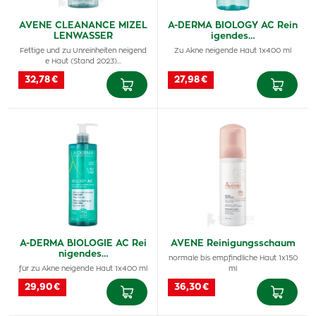
AVENE CLEANANCE MIZEL
A-DERMA BIOLOGY AC Rein
LENWASSER
igendes…
Fettige und zu Unreinheiten neigend
Zu Akne neigende Haut 1x400 ml
e Haut (Stand 2023)…
32,78 €
27,98 €
A-DERMA BIOLOGIE AC Rei
AVENE Reinigungsschaum
nigendes…
normale bis empfindliche Haut 1x150
für zu Akne neigende Haut 1x400 ml
ml
29,90 €
36,30 €