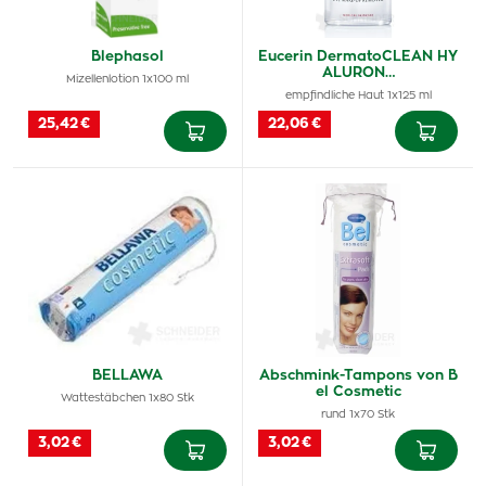
Blephasol
Eucerin DermatoCLEAN HY
ALURON…
Mizellenlotion 1x100 ml
empfindliche Haut 1x125 ml
25,42 €
22,06 €
BELLAWA
Abschmink-Tampons von B
el Cosmetic
Wattestäbchen 1x80 Stk
rund 1x70 Stk
3,02 €
3,02 €