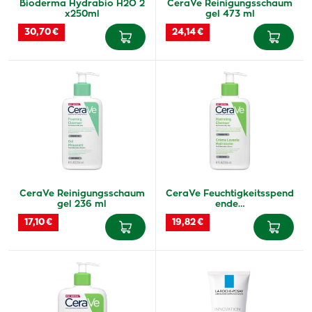
Bioderma Hydrabio H2O 2
CeraVe Reinigungsschaum
x250ml
gel 473 ml
30,70 €
24,14 €
CeraVe Reinigungsschaum
CeraVe Feuchtigkeitsspend
gel 236 ml
ende…
17,10 €
19,82 €