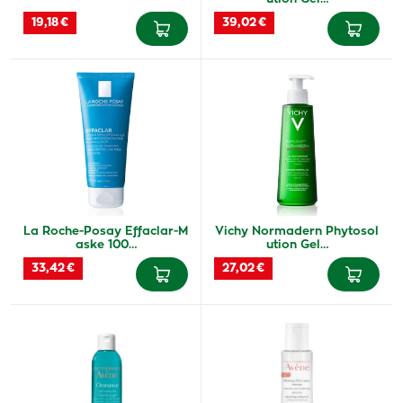
19,18 €
39,02 €
La Roche-Posay Effaclar-M
Vichy Normadern Phytosol
aske 100…
ution Gel…
33,42 €
27,02 €