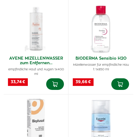
AVENE MIZELLENWASSER
BIODERMA Sensibio H2O
zum Entfernen…
Mizellenwasser für empfindliche Hau
empfindliche Haut und Augen 1x400
t 1x850 ml
ml
33,74 €
39,66 €