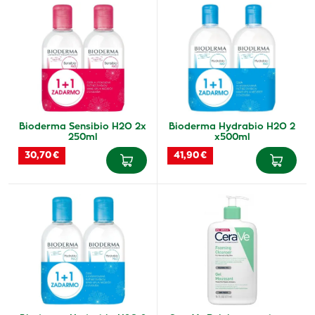
Bioderma Sensibio H2O 2x
Bioderma Hydrabio H2O 2
250ml
x500ml
30,70 €
41,90 €