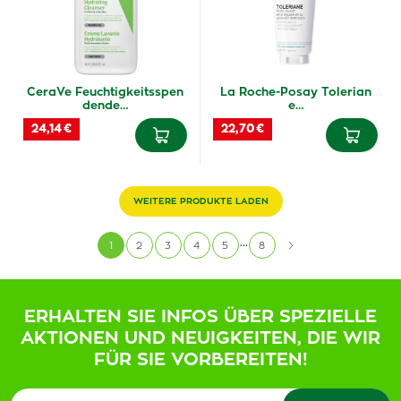
CeraVe Feuchtigkeitsspen
La Roche-Posay Tolerian
dende…
e…
24,14 €
22,70 €
WEITERE PRODUKTE LADEN
...
1
2
3
4
5
8
ERHALTEN SIE INFOS ÜBER SPEZIELLE
AKTIONEN UND NEUIGKEITEN, DIE WIR
FÜR SIE VORBEREITEN!