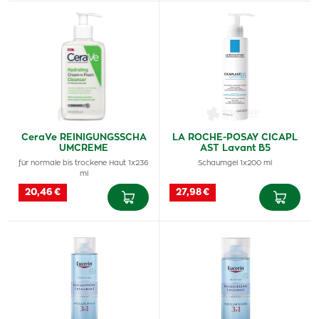
CeraVe REINIGUNGSSCHA
LA ROCHE-POSAY CICAPL
UMCREME
AST Lavant B5
für normale bis trockene Haut 1x236
Schaumgel 1x200 ml
ml
20,46 €
27,98 €