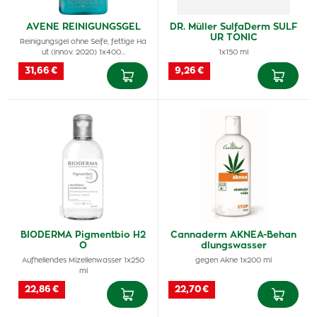
AVENE REINIGUNGSGEL
DR. Müller SulfaDerm SULF
UR TONIC
Reinigungsgel ohne Seife, fettige Ha
ut (innov. 2020) 1x400…
1x150 ml
31,66 €
9,26 €
BIODERMA Pigmentbio H2
Cannaderm AKNEA-Behan
O
dlungswasser
Aufhellendes Mizellenwasser 1x250
gegen Akne 1x200 ml
ml
22,86 €
22,70 €