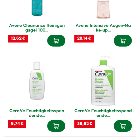
Avene Cleanance Reinigun
Avene Intensive Augen-Ma
gsgel 100…
ke-up…
12,62 €
28,14 €
CeraVe Feuchtigkeitsspen
CeraVe Feuchtigkeitsspend
dende…
ende…
9,74 €
39,82 €