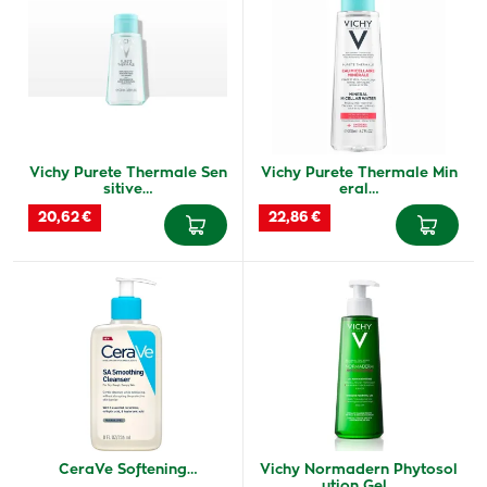
Vichy Purete Thermale Sen
Vichy Purete Thermale Min
sitive…
eral…
20,62 €
22,86 €
CeraVe Softening…
Vichy Normadern Phytosol
ution Gel…