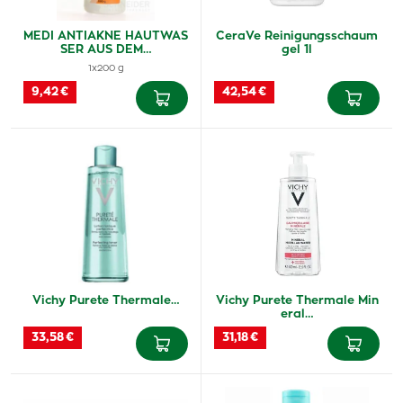
MEDI ANTIAKNE HAUTWAS
CeraVe Reinigungsschaum
SER AUS DEM…
gel 1l
1x200 g
9,42 €
42,54 €
Vichy Purete Thermale…
Vichy Purete Thermale Min
eral…
33,58 €
31,18 €