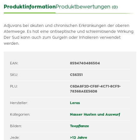
Produktinformation
Produktbewertungen
(0)
Adjuvans bei akuten und chronischen Erkrankungen der oberen
Atemwege. Es hat eine antiseptische und schleimlösende Wirkung.
Der Sud kann auch zum Gurgeln oder Inhalieren verwendet
werden.
EAN:
8594740486504
SKU:
C56351
PLU:
C6DA8F2D-CF8F-4C71-8CF9-
78368AEE56D8
Hersteller:
Leros
Kategorien:
Nasser Husten und Auswurf
Bilden:
Teepflanze
Jede:
>12 Jahre