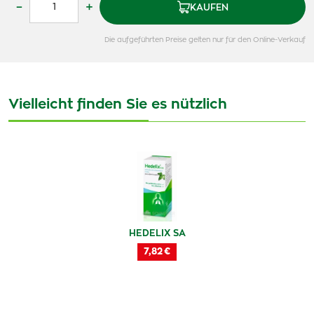
–
+
KAUFEN
Die aufgeführten Preise gelten nur für den Online-Verkauf
Vielleicht finden Sie es nützlich
HEDELIX SA
7,82 €