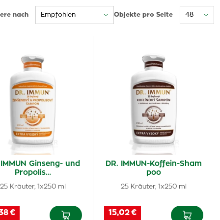
iere nach
Objekte pro Seite
 IMMUN Ginseng- und
DR. IMMUN-Koffein-Sham
Propolis…
poo
25 Kräuter, 1x250 ml
25 Kräuter, 1x250 ml
38 €
15,02 €