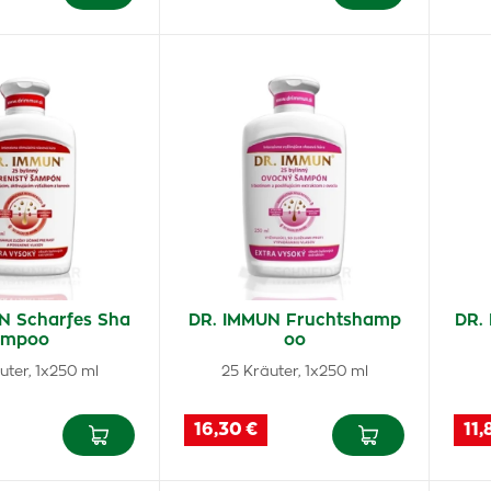
N Scharfes Sha
DR. IMMUN Fruchtshamp
DR.
mpoo
oo
uter, 1x250 ml
25 Kräuter, 1x250 ml
16,30 €
11,