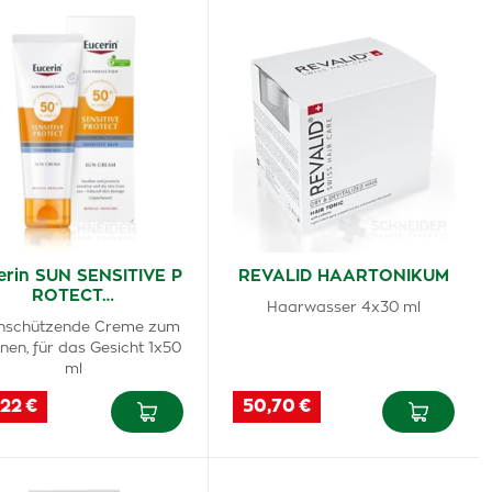
erin SUN SENSITIVE P
REVALID HAARTONIKUM
ROTECT…
Haarwasser 4x30 ml
hschützende Creme zum
nen, für das Gesicht 1x50
ml
,22 €
50,70 €