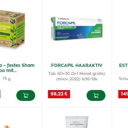
a – festes Sham
FORCAPIL HAARAKTIV
EST
oo mit…
Tab. 60+30 (2+1 Monat gratis)
75 g
Schu
(innov. 2022) 1x90 Stk
98,22 €
14