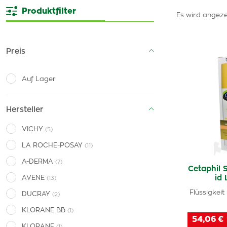
Produktfilter
Es wird angeze
Preis
Auf Lager
Hersteller
VICHY
(5)
LA ROCHE-POSAY
(11)
A-DERMA
(7)
Cetaphil 
id
AVENE
(13)
Flüssigkeit
DUCRAY
(2)
KLORANE BB
(1)
54,06 €
KLORANE
(1)