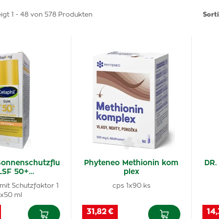
igt 1 - 48 von 578 Produkten
Sort
Sonnenschutzflu
Phyteneo Methionin kom
DR.
 LSF 50+…
plex
 mit Schutzfaktor 1
cps 1x90 ks
x50 ml
31,82 €
14,