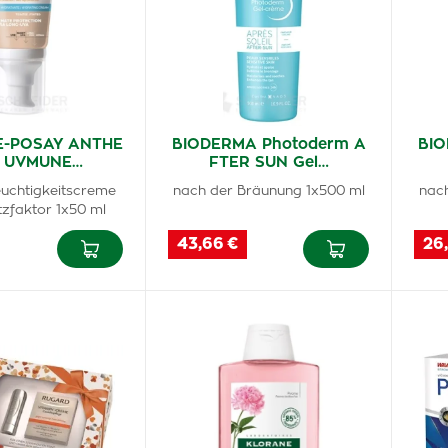
E-POSAY ANTHE
BIODERMA Photoderm A
BIO
S UVMUNE…
FTER SUN Gel…
euchtigkeitscreme
nach der Bräunung 1x500 ml
nac
tzfaktor 1x50 ml
43,66 €
26