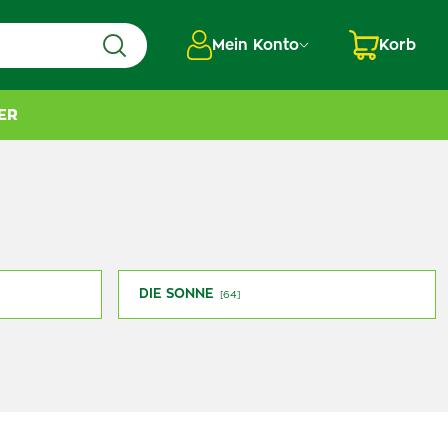
Mein Konto
Korb
ER
DIE SONNE
[64]