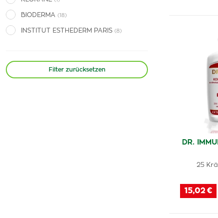
BIODERMA
(18)
INSTITUT ESTHEDERM PARIS
(8)
EUCERIN
(8)
RENÉ FURTERER
(1)
Filter zurücksetzen
WALMARK
(2)
LADIVAL
(3)
Panthenol Omega
(1)
Laboratoire BeauTerra
(2)
GS
(1)
DR. IMMU
AMPcare
(1)
25 Krä
Naturvita
(1)
New Nordic
(1)
15,02 €
Spektrum
(1)
Esthederm
(1)