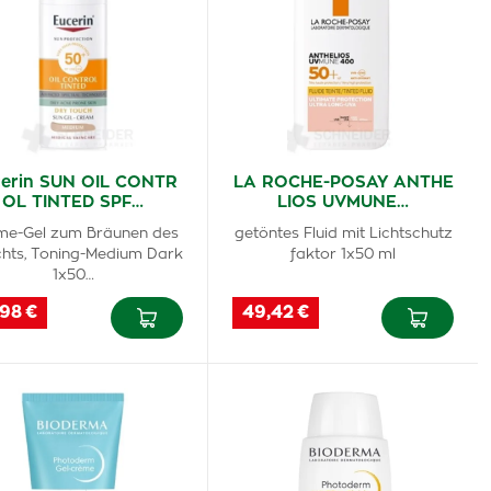
erin SUN OIL CONTR
LA ROCHE-POSAY ANTHE
OL TINTED SPF…
LIOS UVMUNE…
me-Gel zum Bräunen des
getöntes Fluid mit Lichtschutz
chts, Toning-Medium Dark
faktor 1x50 ml
1x50…
,98 €
49,42 €