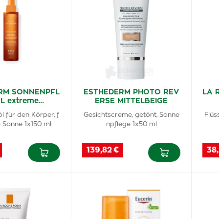
RM SONNENPFL
ESTHEDERM PHOTO REV
LA 
L extreme…
ERSE MITTELBEIGE
 für den Körper, f
Gesichtscreme, getönt, Sonne
Flüs
e Sonne 1x150 ml
npflege 1x50 ml
139,82 €
38