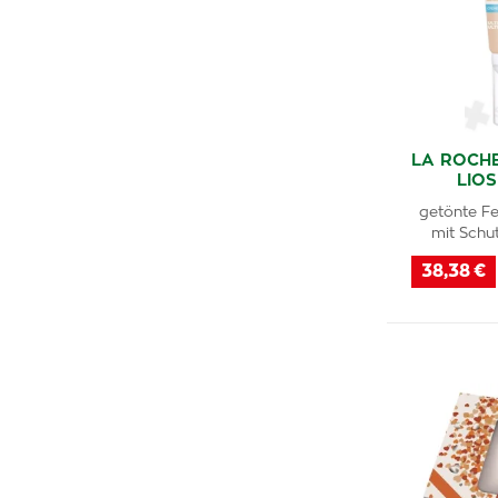
LA ROCH
LIO
getönte F
mit Schu
38,38 €