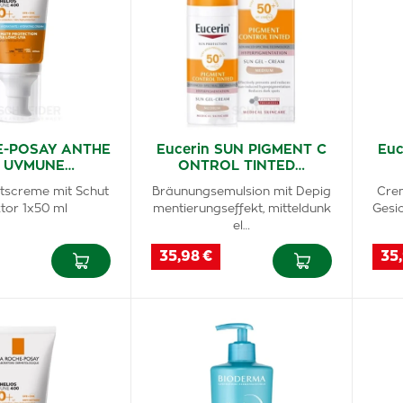
E-POSAY ANTHE
Eucerin SUN PIGMENT C
Euc
S UVMUNE…
ONTROL TINTED…
itscreme mit Schut
Bräunungsemulsion mit Depig
Cre
tor 1x50 ml
mentierungseffekt, mitteldunk
Gesi
el…
35,98 €
35