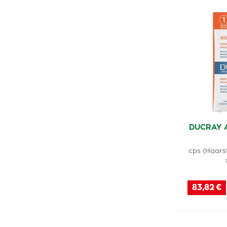
Rugard
(1)
Minorga
(1)
Arkopharma
(1)
Cannaderm
(1)
Immuvirex
(1)
Vaxicum
(1)
Donna Hair
(1)
DUCRAY 
Kontipro
(1)
cps (Haarst
83,82 €