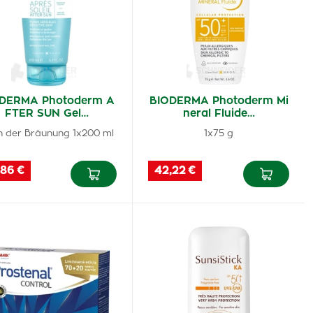
DERMA Photoderm A
BIODERMA Photoderm Mi
FTER SUN Gel…
neral Fluide…
h der Bräunung 1x200 ml
1x75 g
,86 €
42,22 €