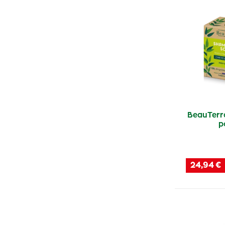
BeauTerr
p
24,94 €