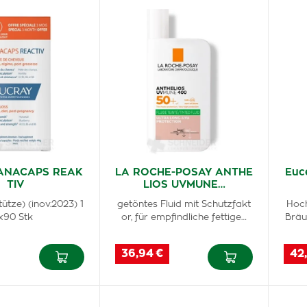
ANACAPS REAK
LA ROCHE-POSAY ANTHE
Euc
TIV
LIOS UVMUNE…
ütze) (inov.2023) 1
getöntes Fluid mit Schutzfakt
Hoc
x90 Stk
or, für empfindliche fettige…
Bräu
36,94 €
42