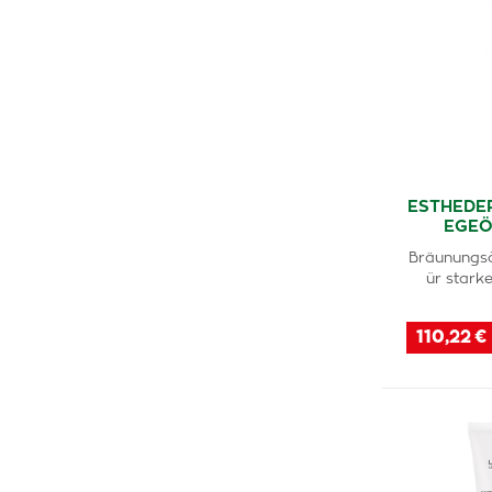
ESTHEDE
EGEÖ
Bräunungsöl
ür stark
110,22 €