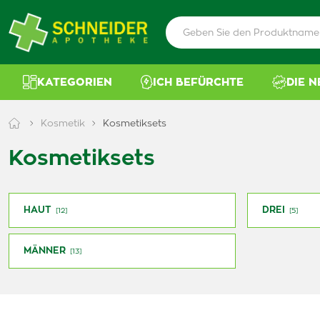
KATEGORIEN
ICH BEFÜRCHTE
DIE 
Kosmetik
Kosmetiksets
Kosmetiksets
HAUT
DREI
[12]
[5]
MÄNNER
[13]