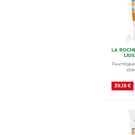
LA ROCH
LIO
Feuchtigke
zfak
39,18 €