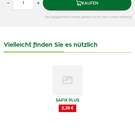
–
+
KAUFEN
Die aufgeführten Preise gelten nur für den Online-Verkauf
Vielleicht finden Sie es nützlich
SAFIX PLUS
2,29 €