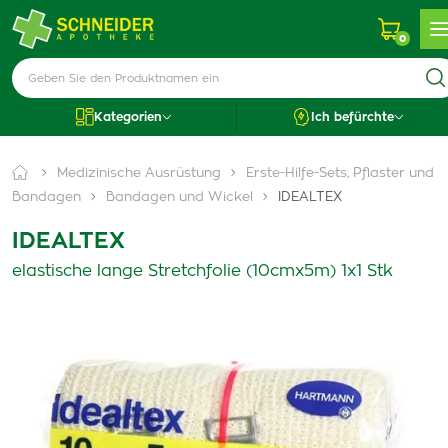
0
Kategorien
Ich befürchte
Medizinische Ausrüstung
Erste-Hilfe-Sets, Pflaster und
Bandagen
Bandagen und Wickel
IDEALTEX
IDEALTEX
elastische lange Stretchfolie (10cmx5m) 1x1 Stk