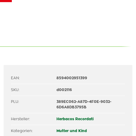
EAN:
8594002951399
SKU:
d002116
PLU:
389EC062-A87D-4F0E-9032-
6D6A8DB3795B
Hersteller:
Herbacos Recordati
Kategorien:
Mutter und Kind